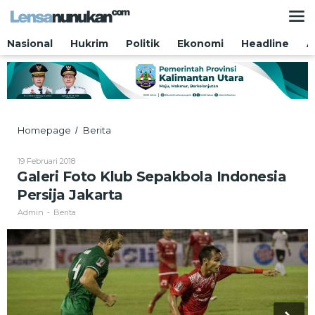
Lewati
ke
konten
Nasional
Hukrim
Politik
Ekonomi
Headline
A
Galeri
Homepage
Berita
/
Foto
Klub
Oleh
19 Februari 2018
Sepakbola
Admin
Galeri Foto Klub Sepakbola Indonesia
Indonesia
Persija Jakarta
Persija
Jakarta
Admin
Berita
-