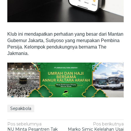
Klub ini mendapatkan perhatian yang besar dari Mantan
Gubernur Jakarta, Sutiyoso yang merupakan Pembina
Persija. Kelompok pendukungnya bernama The
Jakmania.
Sepakbola
Navigasi
Pos sebelumnya
Pos berikutnya
NU Minta Pesantren Tak
Marko Simic Kelelahan Usai