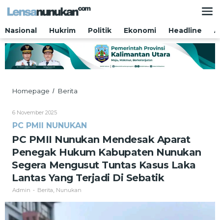
Lewati
ke
konten
Nasional
Hukrim
Politik
Ekonomi
Headline
A
PC
Homepage
Berita
/
PMII
Nunukan
Oleh
6 November 2025
Mendesak
Admin
PC PMII NUNUKAN
Aparat
Penegak
PC PMII Nunukan Mendesak Aparat
Hukum
Penegak Hukum Kabupaten Nunukan
Kabupaten
Nunukan
Segera Mengusut Tuntas Kasus Laka
Segera
Lantas Yang Terjadi Di Sebatik
Mengusut
Tuntas
Admin
Berita
Nunukan
-
,
Kasus
Laka
Lantas