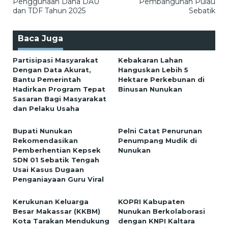
Penggunaan Dana DAU
Pembangunan Pulau
dan TDF Tahun 2025
Sebatik
Baca Juga
Partisipasi Masyarakat
Kebakaran Lahan
Dengan Data Akurat,
Hanguskan Lebih 5
Bantu Pemerintah
Hektare Perkebunan di
Hadirkan Program Tepat
Binusan Nunukan
Sasaran Bagi Masyarakat
dan Pelaku Usaha
Bupati Nunukan
Pelni Catat Penurunan
Rekomendasikan
Penumpang Mudik di
Pemberhentian Kepsek
Nunukan
SDN 01 Sebatik Tengah
Usai Kasus Dugaan
Penganiayaan Guru Viral
Kerukunan Keluarga
KOPRI Kabupaten
Besar Makassar (KKBM)
Nunukan Berkolaborasi
Kota Tarakan Mendukung
dengan KNPI Kaltara