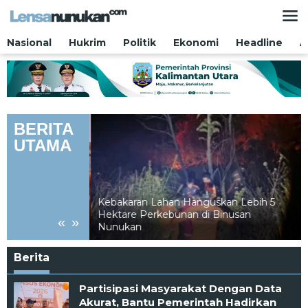
Lewati
ke
konten
Nasional
Hukrim
Politik
Ekonomi
Headline
A
BERITA
UTAMA
 Dengan Data
ah Hadirkan
Kebakaran Lahan Hanguskan Lebih 5
Bagi Masyarakat
Hektare Perkebunan di Binusan
«
»
Nunukan
Berita
LENSANUNUKAN.COM
Partisipasi Masyarakat Dengan Data
Akurat, Bantu Pemerintah Hadirkan