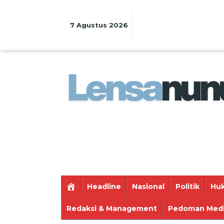
Lewati
ke
konten
7 Agustus 2026
Headline
Nasional
Politik
Huk
Redaksi & Management
Pedoman Medi