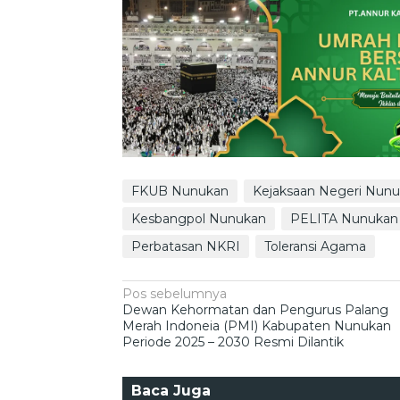
FKUB Nunukan
Kejaksaan Negeri Nun
Kesbangpol Nunukan
PELITA Nunukan
Perbatasan NKRI
Toleransi Agama
Navigasi
Pos sebelumnya
Dewan Kehormatan dan Pengurus Palang
pos
Merah Indoneia (PMI) Kabupaten Nunukan
Periode 2025 – 2030 Resmi Dilantik
Baca Juga