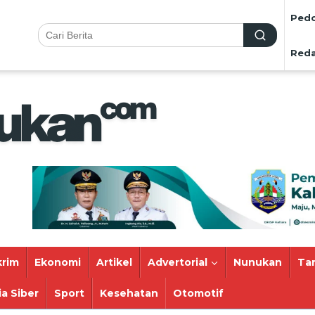
Pedo
Reda
rim
Ekonomi
Artikel
Advertorial
Nunukan
Ta
a Siber
Sport
Kesehatan
Otomotif