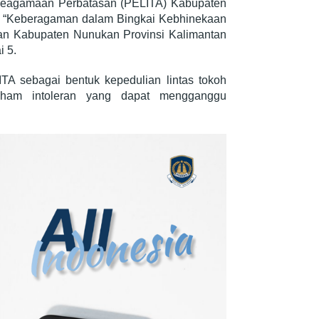
 Keagamaan Perbatasan (PELITA) Kabupaten
a “Keberagaman dalam Bingkai Kebhinekaan
an Kabupaten Nunukan Provinsi Kalimantan
i 5.
ITA sebagai bentuk kepedulian lintas tokoh
ham intoleran yang dapat mengganggu