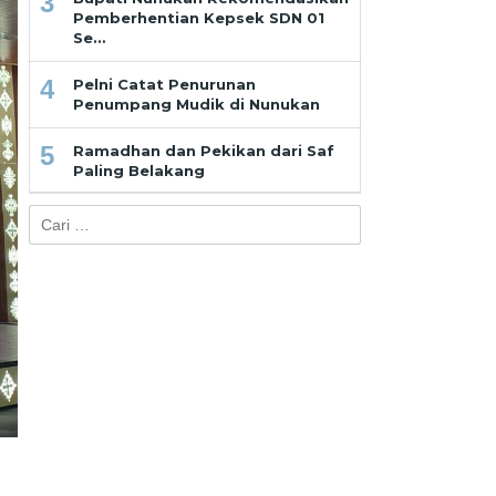
3
Pemberhentian Kepsek SDN 01
Se…
4
Pelni Catat Penurunan
Penumpang Mudik di Nunukan
5
Ramadhan dan Pekikan dari Saf
Paling Belakang
Cari
untuk: