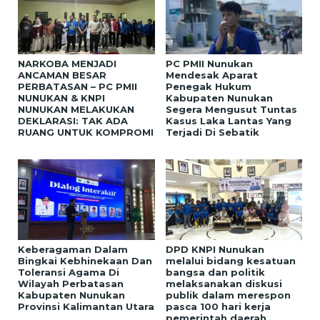
NARKOBA MENJADI
PC PMII Nunukan
ANCAMAN BESAR
Mendesak Aparat
PERBATASAN – PC PMII
Penegak Hukum
NUNUKAN & KNPI
Kabupaten Nunukan
NUNUKAN MELAKUKAN
Segera Mengusut Tuntas
DEKLARASI: TAK ADA
Kasus Laka Lantas Yang
RUANG UNTUK KOMPROMI
Terjadi Di Sebatik
Keberagaman Dalam
DPD KNPI Nunukan
Bingkai Kebhinekaan Dan
melalui bidang kesatuan
Toleransi Agama Di
bangsa dan politik
Wilayah Perbatasan
melaksanakan diskusi
Kabupaten Nunukan
publik dalam merespon
Provinsi Kalimantan Utara
pasca 100 hari kerja
pemerintah daerah