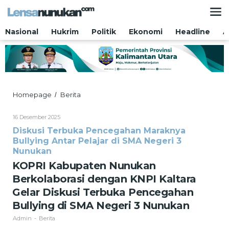
Lewati
ke
konten
Nasional
Hukrim
Politik
Ekonomi
Headline
A
KOPRI
Homepage
Berita
/
Kabupaten
Nunukan
Oleh
16 Desember 2025
Berkolaborasi
Admin
Diskusi Terbuka Pencegahan Maraknya
dengan
Bullying Antar Pelajar di SMA Negeri 3
KNPI
Kaltara
Nunukan
Gelar
KOPRI Kabupaten Nunukan
Diskusi
Berkolaborasi dengan KNPI Kaltara
Terbuka
Pencegahan
Gelar Diskusi Terbuka Pencegahan
Bullying
Bullying di SMA Negeri 3 Nunukan
di
SMA
Admin
Berita
-
Negeri