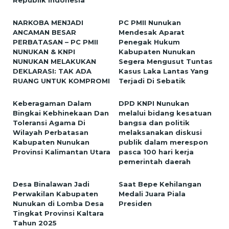
NARKOBA MENJADI
PC PMII Nunukan
ANCAMAN BESAR
Mendesak Aparat
PERBATASAN – PC PMII
Penegak Hukum
NUNUKAN & KNPI
Kabupaten Nunukan
NUNUKAN MELAKUKAN
Segera Mengusut Tuntas
DEKLARASI: TAK ADA
Kasus Laka Lantas Yang
RUANG UNTUK KOMPROMI
Terjadi Di Sebatik
Keberagaman Dalam
DPD KNPI Nunukan
Bingkai Kebhinekaan Dan
melalui bidang kesatuan
Toleransi Agama Di
bangsa dan politik
Wilayah Perbatasan
melaksanakan diskusi
Kabupaten Nunukan
publik dalam merespon
Provinsi Kalimantan Utara
pasca 100 hari kerja
pemerintah daerah
Desa Binalawan Jadi
Saat Bepe Kehilangan
Perwakilan Kabupaten
Medali Juara Piala
Nunukan di Lomba Desa
Presiden
Tingkat Provinsi Kaltara
Tahun 2025