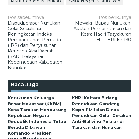
PMII Cabang Nunukan
SMA Negeri 3 Nunukan
Navigasi
Pos sebelumnya
Pos berikutnya
Disbudporapar Nunukan
Mewakili Bupati Nunukan,
pos
Gelar Sosialisasi
Asisten Pemerintahan dan
Peningkatan Indeks
Kesra Hadiri Tasyakuran
Pembangunan Pemuda
HUT BRI ke-130
(IPP) dan Penyusunan
Rencana Aksi Daerah
(RAD) Pelayanan
Kepemudaan Kabupaten
Nunukan
Baca Juga
Kerukunan Keluarga
KNPI Kaltara Bidang
Besar Makassar (KKBM)
Pendidikan Gandeng
Kota Tarakan Mendukung
Kopri PMII dan Dinas
Kepolisian Negara
Pendidikan Gelar Gerakan
Republik Indonesia Tetap
Anti-Bullying Pelajar di
Berada Dibawah
Tarakan dan Nunukan
Komando Presiden
Republik Indonesia