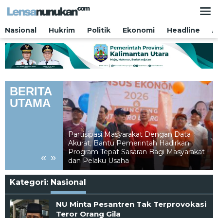
Lewati
ke
konten
Nasional
Hukrim
Politik
Ekonomi
Headline
A
BERITA
UTAMA
Partisipasi Masyarakat Dengan Data
Akurat, Bantu Pemerintah Hadirkan
ari Saf Paling
Program Tepat Sasaran Bagi Masyarakat
«
»
dan Pelaku Usaha
Kategori:
Nasional
NU Minta Pesantren Tak Terprovokasi
Teror Orang Gila