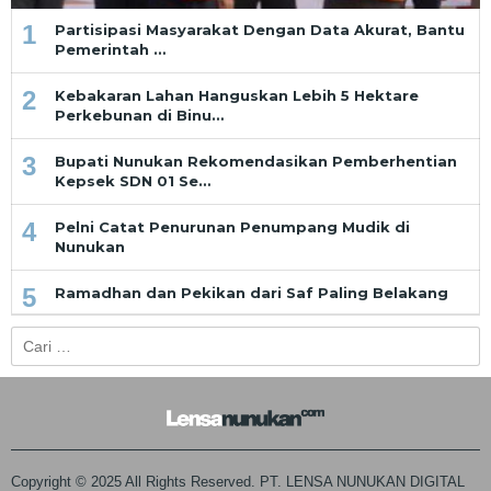
1
Partisipasi Masyarakat Dengan Data Akurat, Bantu
Pemerintah …
2
Kebakaran Lahan Hanguskan Lebih 5 Hektare
Perkebunan di Binu…
3
Bupati Nunukan Rekomendasikan Pemberhentian
Kepsek SDN 01 Se…
4
Pelni Catat Penurunan Penumpang Mudik di
Nunukan
5
Ramadhan dan Pekikan dari Saf Paling Belakang
Cari
untuk:
Copyright © 2025 All Rights Reserved. PT. LENSA NUNUKAN DIGITAL