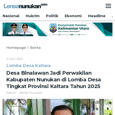
Lewati
ke
konten
Nasional
Hukrim
Politik
Ekonomi
Headline
A
Desa
Homepage
Berita
/
Binalawan
Jadi
Oleh
12 Juni 2025
Perwakilan
Admin
Lomba Desa Kaltara
Kabupaten
Nunukan
Desa Binalawan Jadi Perwakilan
di
Kabupaten Nunukan di Lomba Desa
Lomba
Desa
Tingkat Provinsi Kaltara Tahun 2025
Tingkat
Admin
Berita
Nunukan
-
,
Provinsi
Kaltara
Tahun
2025