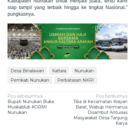
Kabupaten Nunukan untuk menjadi juara, tentu kami
siap tampil yang terbaik hingga ke tingkat Nasional.”
pungkasnya.
Desa Binalawan
Kaltara
Nunukan
Pemkab Nunukan
Perbatasan NKRI
Navigasi
Pos sebelumnya
Pos berikutnya
Bupati Nunukan Buka
Tiba di Kecamatan Krayan
pos
Muskablub KORMI
Barat, Wabup Hermanus
Nunukan
Disambut Antusias
Masyarakat Desa Tanjung
Karya