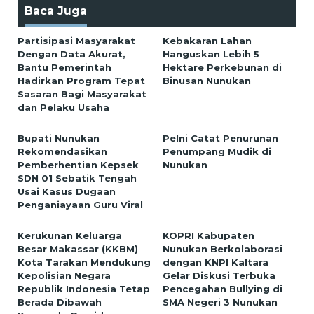
Baca Juga
Partisipasi Masyarakat
Kebakaran Lahan
Dengan Data Akurat,
Hanguskan Lebih 5
Bantu Pemerintah
Hektare Perkebunan di
Hadirkan Program Tepat
Binusan Nunukan
Sasaran Bagi Masyarakat
dan Pelaku Usaha
Bupati Nunukan
Pelni Catat Penurunan
Rekomendasikan
Penumpang Mudik di
Pemberhentian Kepsek
Nunukan
SDN 01 Sebatik Tengah
Usai Kasus Dugaan
Penganiayaan Guru Viral
Kerukunan Keluarga
KOPRI Kabupaten
Besar Makassar (KKBM)
Nunukan Berkolaborasi
Kota Tarakan Mendukung
dengan KNPI Kaltara
Kepolisian Negara
Gelar Diskusi Terbuka
Republik Indonesia Tetap
Pencegahan Bullying di
Berada Dibawah
SMA Negeri 3 Nunukan