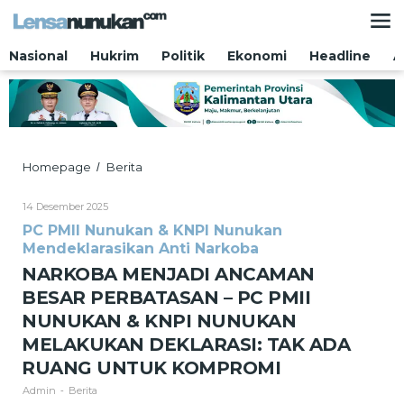
Lewati
ke
konten
Nasional
Hukrim
Politik
Ekonomi
Headline
A
NARKOBA
Homepage
Berita
/
MENJADI
ANCAMAN
Oleh
14 Desember 2025
BESAR
Admin
PC PMII Nunukan & KNPI Nunukan
PERBATASAN
Mendeklarasikan Anti Narkoba
–
PC
NARKOBA MENJADI ANCAMAN
PMII
BESAR PERBATASAN – PC PMII
NUNUKAN
&
NUNUKAN & KNPI NUNUKAN
KNPI
MELAKUKAN DEKLARASI: TAK ADA
NUNUKAN
MELAKUKAN
RUANG UNTUK KOMPROMI
DEKLARASI:
Admin
Berita
-
TAK