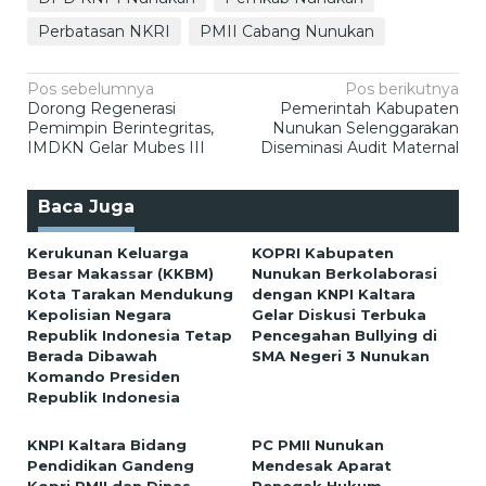
Perbatasan NKRI
PMII Cabang Nunukan
Navigasi
Pos sebelumnya
Pos berikutnya
Dorong Regenerasi
Pemerintah Kabupaten
pos
Pemimpin Berintegritas,
Nunukan Selenggarakan
IMDKN Gelar Mubes III
Diseminasi Audit Maternal
Baca Juga
Kerukunan Keluarga
KOPRI Kabupaten
Besar Makassar (KKBM)
Nunukan Berkolaborasi
Kota Tarakan Mendukung
dengan KNPI Kaltara
Kepolisian Negara
Gelar Diskusi Terbuka
Republik Indonesia Tetap
Pencegahan Bullying di
Berada Dibawah
SMA Negeri 3 Nunukan
Komando Presiden
Republik Indonesia
KNPI Kaltara Bidang
PC PMII Nunukan
Pendidikan Gandeng
Mendesak Aparat