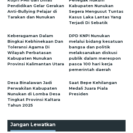
Kopri PMII dan Dinas
Penegak Hukum
Pendidikan Gelar Gerakan
Kabupaten Nunukan
Anti-Bullying Pelajar di
Segera Mengusut Tuntas
Tarakan dan Nunukan
Kasus Laka Lantas Yang
Terjadi Di Sebatik
Keberagaman Dalam
DPD KNPI Nunukan
Bingkai Kebhinekaan Dan
melalui bidang kesatuan
Toleransi Agama Di
bangsa dan politik
Wilayah Perbatasan
melaksanakan diskusi
Kabupaten Nunukan
publik dalam merespon
Provinsi Kalimantan Utara
pasca 100 hari kerja
pemerintah daerah
Desa Binalawan Jadi
Saat Bepe Kehilangan
Perwakilan Kabupaten
Medali Juara Piala
Nunukan di Lomba Desa
Presiden
Tingkat Provinsi Kaltara
Tahun 2025
Jangan Lewatkan