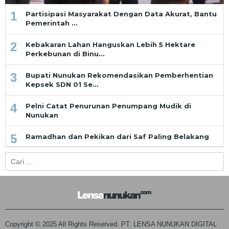
1
Partisipasi Masyarakat Dengan Data Akurat, Bantu
Pemerintah …
2
Kebakaran Lahan Hanguskan Lebih 5 Hektare
Perkebunan di Binu…
3
Bupati Nunukan Rekomendasikan Pemberhentian
Kepsek SDN 01 Se…
4
Pelni Catat Penurunan Penumpang Mudik di
Nunukan
5
Ramadhan dan Pekikan dari Saf Paling Belakang
Cari
untuk:
Copyright © 2025 All Rights Reserved. PT. LENSA NUNUKAN DIGITAL