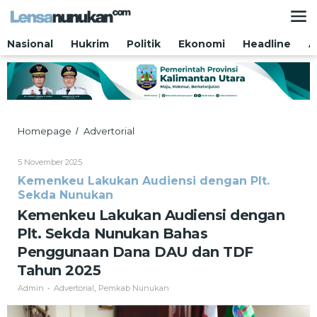
Lewati
ke
konten
Nasional
Hukrim
Politik
Ekonomi
Headline
A
Kemenkeu
Homepage
Advertorial
/
Lakukan
Audiensi
Oleh
5 November 2025
dengan
Admin
Kemenkeu Lakukan Audiensi dengan Plt.
Plt.
Sekda Nunukan
Sekda
Nunukan
Kemenkeu Lakukan Audiensi dengan
Bahas
Plt. Sekda Nunukan Bahas
Penggunaan
Dana
Penggunaan Dana DAU dan TDF
DAU
Tahun 2025
dan
TDF
Admin
Advertorial
Pemkab Nunukan
-
,
Tahun
2025