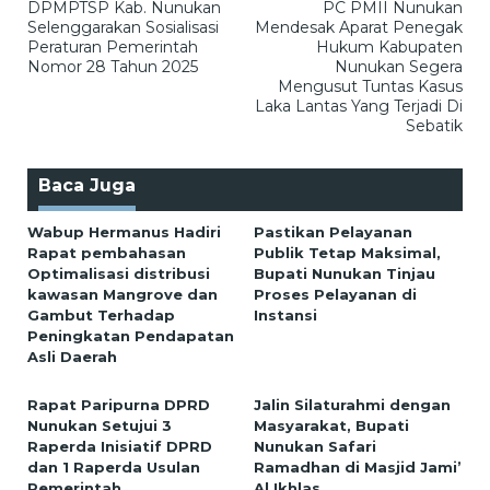
DPMPTSP Kab. Nunukan
PC PMII Nunukan
pos
Selenggarakan Sosialisasi
Mendesak Aparat Penegak
Peraturan Pemerintah
Hukum Kabupaten
Nomor 28 Tahun 2025
Nunukan Segera
Mengusut Tuntas Kasus
Laka Lantas Yang Terjadi Di
Sebatik
Baca Juga
Wabup Hermanus Hadiri
Pastikan Pelayanan
Rapat pembahasan
Publik Tetap Maksimal,
Optimalisasi distribusi
Bupati Nunukan Tinjau
kawasan Mangrove dan
Proses Pelayanan di
Gambut Terhadap
Instansi
Peningkatan Pendapatan
Asli Daerah
Rapat Paripurna DPRD
Jalin Silaturahmi dengan
Nunukan Setujui 3
Masyarakat, Bupati
Raperda Inisiatif DPRD
Nunukan Safari
dan 1 Raperda Usulan
Ramadhan di Masjid Jami’
Pemerintah
Al Ikhlas