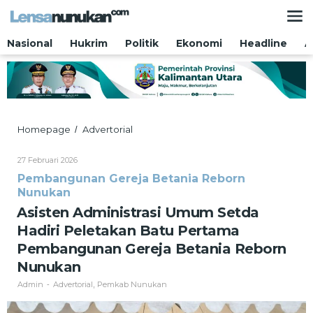
Lewati
ke
konten
Nasional
Hukrim
Politik
Ekonomi
Headline
A
Asisten
Homepage
Advertorial
/
Administrasi
Umum
Oleh
27 Februari 2026
Setda
Admin
Pembangunan Gereja Betania Reborn
Hadiri
Nunukan
Peletakan
Batu
Asisten Administrasi Umum Setda
Pertama
Hadiri Peletakan Batu Pertama
Pembangunan
Gereja
Pembangunan Gereja Betania Reborn
Betania
Nunukan
Reborn
Nunukan
Admin
Advertorial
Pemkab Nunukan
-
,