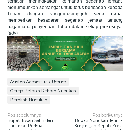
semakin meningkatkan keimanan segenap jemaat,
menumbuhkan semangat untuk terus beribadah kepada
Tuhan dengan sungguh-sungguh serta dapat
memberikan kesadaran segenap jemaat tentang
bagaimana penyertaan Tuhan dalam setiap prosesnya.
(
adv
)
Asisten Administrasi Umum
Gereja Betania Reborn Nunukan
Pemkab Nunukan
Navigasi
Pos sebelumnya
Pos berikutnya
Bupati Irwan Sabri dan
Bupati Nunukan Terima
pos
Danlanud Perkuat
Kunjungan Kepala Zona