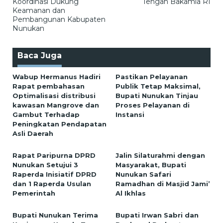
Koordinasi Dukung
Tengah Bakamla RI
Keamanan dan
Pembangunan Kabupaten
Nunukan
Baca Juga
Wabup Hermanus Hadiri
Pastikan Pelayanan
Rapat pembahasan
Publik Tetap Maksimal,
Optimalisasi distribusi
Bupati Nunukan Tinjau
kawasan Mangrove dan
Proses Pelayanan di
Gambut Terhadap
Instansi
Peningkatan Pendapatan
Asli Daerah
Rapat Paripurna DPRD
Jalin Silaturahmi dengan
Nunukan Setujui 3
Masyarakat, Bupati
Raperda Inisiatif DPRD
Nunukan Safari
dan 1 Raperda Usulan
Ramadhan di Masjid Jami’
Pemerintah
Al Ikhlas
Bupati Nunukan Terima
Bupati Irwan Sabri dan