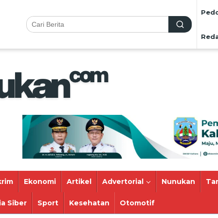
Pedo
Reda
rim
Ekonomi
Artikel
Advertorial
Nunukan
Ta
a Siber
Sport
Kesehatan
Otomotif