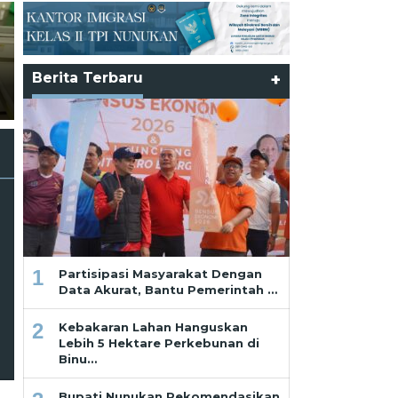
Partisipasi Masyarakat
Dengan Data Akurat,
Pemerintah Hadirkan
n
Program Tepat Sasara
Berita Terbaru
+
Ramadhan dan Pekikan dari
Masyarakat dan Pelak
Saf Paling Belakang
Usaha
1
Partisipasi Masyarakat Dengan
Data Akurat, Bantu Pemerintah …
2
Kebakaran Lahan Hanguskan
Lebih 5 Hektare Perkebunan di
Binu…
Bupati Nunukan Rekomendasikan