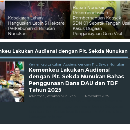
Bupati Nunukan
Rekomendasikan
Pemberhentian Kepsek
ektare
SDN 01 Sebatik Tengah Usai
Pelni Catat Penuruna
an
Kasus Dugaan
Penumpang Mudik di
Penganiayaan Guru Viral
Nunukan
keu Lakukan Audiensi dengan Plt. Sekda Nunukan
Kemenkeu Lakukan Audiensi dengan Plt. Sekda Nunukan
Kemenkeu Lakukan Audiensi
dengan Plt. Sekda Nunukan Bahas
Penggunaan Dana DAU dan TDF
Tahun 2025
Oleh
Advertorial
,
Pemkab Nunukan
|
5 November 2025
Admin
NUNUKAN, lensanunukan.com – Hari pertama menjabat
sebagai Pelaksana Tugas Sekretaris Daerah Kabupaten
Nunukan, Drs. Raden Iwan Kurniawan, M.AP, menerima
kunjungan kerja dari