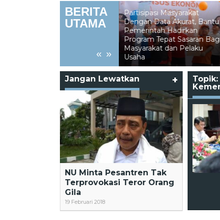
BERITA
Partisipasi Masyarakat
UTAMA
Dengan Data Akurat, Bantu
Pemerintah Hadirkan
Kebakaran Lahan
Program Tepat Sasaran Bagi
Hanguskan Lebih 5 H
n dari
Masyarakat dan Pelaku
Perkebunan di Binus
«
»
Usaha
Nunukan
Jangan Lewatkan
+
Topik:
Kemen
NU Minta Pesantren Tak
Terprovokasi Teror Orang
Gila
19 Februari 2018