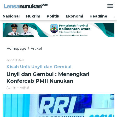
Lewati
ke
konten
Nasional
Hukrim
Politik
Ekonomi
Headline
A
Unyil
Homepage
Artikel
/
dan
Gembul
Oleh
22 April 2025
:
Admin
Kisah Unik Unyil dan Gembul
Menengkari
Konfercab
Unyil dan Gembul : Menengkari
PMII
Konfercab PMII Nunukan
Nunukan
Admin
Artikel
-