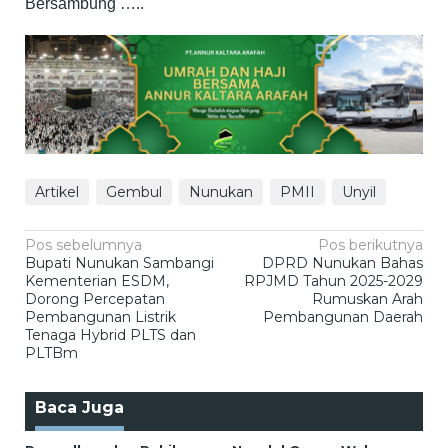
Bersambung …..
Artikel
Gembul
Nunukan
PMII
Unyil
Navigasi
Pos sebelumnya
Pos berikutnya
Bupati Nunukan Sambangi
DPRD Nunukan Bahas
pos
Kementerian ESDM,
RPJMD Tahun 2025-2029
Dorong Percepatan
Rumuskan Arah
Pembangunan Listrik
Pembangunan Daerah
Tenaga Hybrid PLTS dan
PLTBm
Baca Juga