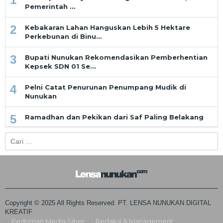
Pemerintah …
2
Kebakaran Lahan Hanguskan Lebih 5 Hektare
Perkebunan di Binu…
3
Bupati Nunukan Rekomendasikan Pemberhentian
Kepsek SDN 01 Se…
4
Pelni Catat Penurunan Penumpang Mudik di
Nunukan
5
Ramadhan dan Pekikan dari Saf Paling Belakang
Cari
untuk:
Copyright © 2025 All Rights Reserved. PT. LENSA NUNUKAN DIGITAL
KREATIF
Pedoman Media Siber
Redaksi & Management