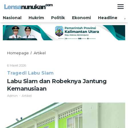
Lewati
ke
konten
Nasional
Hukrim
Politik
Ekonomi
Headline
A
Labu
Homepage
Artikel
/
Siam
dan
Oleh
6 Maret 2026
Robeknya
Admin
Tragedi Labu Siam
Jantung
Kemanusiaan
Labu Siam dan Robeknya Jantung
Kemanusiaan
Admin
Artikel
-