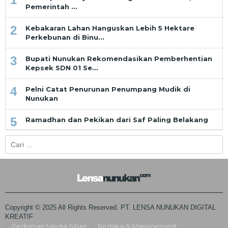
Pemerintah …
2
Kebakaran Lahan Hanguskan Lebih 5 Hektare
Perkebunan di Binu…
3
Bupati Nunukan Rekomendasikan Pemberhentian
Kepsek SDN 01 Se…
4
Pelni Catat Penurunan Penumpang Mudik di
Nunukan
5
Ramadhan dan Pekikan dari Saf Paling Belakang
Cari
untuk:
Copyright © 2025 All Rights Reserved. PT. LENSA NUNUKAN DIGITAL
KREATIF
Pedoman Media Siber
Redaksi & Management