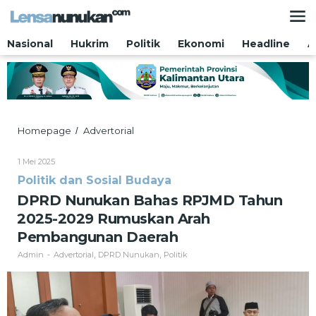
Lewati
ke
konten
Nasional
Hukrim
Politik
Ekonomi
Headline
A
DPRD
Homepage
Advertorial
/
Nunukan
Bahas
Oleh
1 Mei 2025
RPJMD
Admin
Politik dan Sosial Budaya
Tahun
2025-
DPRD Nunukan Bahas RPJMD Tahun
2029
2025-2029 Rumuskan Arah
Rumuskan
Arah
Pembangunan Daerah
Pembangunan
Admin
Advertorial
DPRD Nunukan
Politik
-
,
,
Daerah