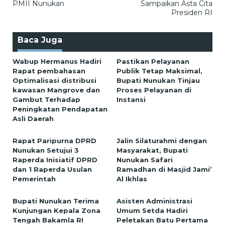
PMII Nunukan
Sampaikan Asta Cita
Presiden RI
Baca Juga
Wabup Hermanus Hadiri
Pastikan Pelayanan
Rapat pembahasan
Publik Tetap Maksimal,
Optimalisasi distribusi
Bupati Nunukan Tinjau
kawasan Mangrove dan
Proses Pelayanan di
Gambut Terhadap
Instansi
Peningkatan Pendapatan
Asli Daerah
Rapat Paripurna DPRD
Jalin Silaturahmi dengan
Nunukan Setujui 3
Masyarakat, Bupati
Raperda Inisiatif DPRD
Nunukan Safari
dan 1 Raperda Usulan
Ramadhan di Masjid Jami’
Pemerintah
Al Ikhlas
Bupati Nunukan Terima
Asisten Administrasi
Kunjungan Kepala Zona
Umum Setda Hadiri
Tengah Bakamla RI
Peletakan Batu Pertama