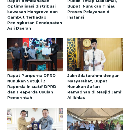
Rapat pembahasan
Publik Tetap Maksimal,
Optimalisasi distribusi
Bupati Nunukan Tinjau
kawasan Mangrove dan
Proses Pelayanan di
Gambut Terhadap
Instansi
Peningkatan Pendapatan
Asli Daerah
Rapat Paripurna DPRD
Jalin Silaturahmi dengan
Nunukan Setujui 3
Masyarakat, Bupati
Raperda Inisiatif DPRD
Nunukan Safari
dan 1 Raperda Usulan
Ramadhan di Masjid Jami’
Pemerintah
Al Ikhlas