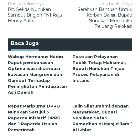
Navigasi
Pos sebelumnya
Pos berikutnya
Plt. Sekda Nunukan
Serahkan Bantuan Untuk
pos
Sambut Brigjen TNI Raja
Korban Banjir, Bupati
Benny Arifin
Nunukan Membuka
Peluang Relokasi
Baca Juga
Wabup Hermanus Hadiri
Pastikan Pelayanan
Rapat pembahasan
Publik Tetap Maksimal,
Optimalisasi distribusi
Bupati Nunukan Tinjau
kawasan Mangrove dan
Proses Pelayanan di
Gambut Terhadap
Instansi
Peningkatan Pendapatan
Asli Daerah
Rapat Paripurna DPRD
Jalin Silaturahmi dengan
Nunukan Setujui 3
Masyarakat, Bupati
Raperda Inisiatif DPRD
Nunukan Safari
dan 1 Raperda Usulan
Ramadhan di Masjid Jami’
Pemerintah
Al Ikhlas