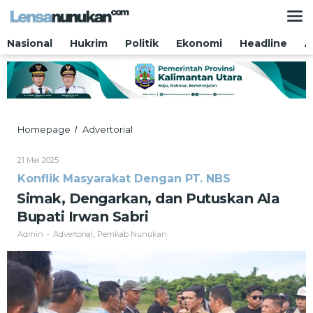
Lewati
ke
konten
Nasional
Hukrim
Politik
Ekonomi
Headline
A
Simak,
Homepage
Advertorial
/
Dengarkan,
dan
Oleh
21 Mei 2025
Putuskan
Admin
Konflik Masyarakat Dengan PT. NBS
Ala
Bupati
Simak, Dengarkan, dan Putuskan Ala
Irwan
Bupati Irwan Sabri
Sabri
Admin
Advertorial
Pemkab Nunukan
-
,