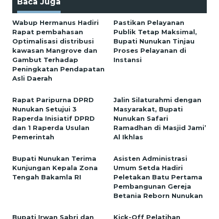
Baca Juga
Wabup Hermanus Hadiri
Pastikan Pelayanan
Rapat pembahasan
Publik Tetap Maksimal,
Optimalisasi distribusi
Bupati Nunukan Tinjau
kawasan Mangrove dan
Proses Pelayanan di
Gambut Terhadap
Instansi
Peningkatan Pendapatan
Asli Daerah
Rapat Paripurna DPRD
Jalin Silaturahmi dengan
Nunukan Setujui 3
Masyarakat, Bupati
Raperda Inisiatif DPRD
Nunukan Safari
dan 1 Raperda Usulan
Ramadhan di Masjid Jami’
Pemerintah
Al Ikhlas
Bupati Nunukan Terima
Asisten Administrasi
Kunjungan Kepala Zona
Umum Setda Hadiri
Tengah Bakamla RI
Peletakan Batu Pertama
Pembangunan Gereja
Betania Reborn Nunukan
Bupati Irwan Sabri dan
Kick-Off Pelatihan