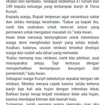
obatan dan sembako. Terdapat sedikitnya 37 rumah dan
149 kepala keluarga yang terdampak banjir di Desa
Kunyit.
Kepada warga, Bupati berpesan agar senantiasa sabar
dan selalu menjaga kesehatan. “Sabar ya bapak ibu,
nanti kita usahakan untuk mencari solusi yang
permanen untuk mengatasi masalah ini,” kata Irwan.
Irwan tidak menutup kemungkinan untuk merelokasi
warga demi menghindari banjir yang selalu terjadi.
Asalkan, katanya, usulan relokasi tersebut disetujui
warga dan sudah ada lahan yang memadai.
“Kalau memang mau relokasi, nanti kita pikirkan, asal
masayarakat setuju. Tapi tentunya dengan
memperhatikan kemampuan keuangan dari
pemerintah,” kata Irwan.
Sebagian warga Kunyit sebetulnya sepakat dengan ide
relokasi. Mereka merasa capek karena selalu terkena
banjir tiap kali ada hujan dengan intensitas lebat.
Bahkan banjir kerap terjadi meskipun tidak ada hujan,
karena mendapat kiriman dari daerah hulu.
Sulaeman, salah seorang warga mengaku siap jika