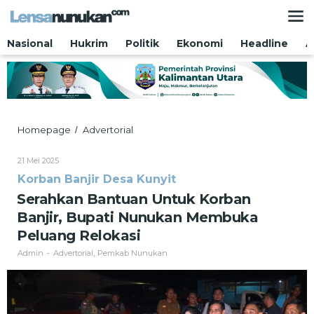
Lewati
ke
konten
Nasional
Hukrim
Politik
Ekonomi
Headline
A
Serahkan
Homepage
Advertorial
/
Bantuan
Untuk
Oleh
21 Mei 2025
Korban
Admin
Korban Banjir Desa Kunyit
Banjir,
Bupati
Serahkan Bantuan Untuk Korban
Nunukan
Banjir, Bupati Nunukan Membuka
Membuka
Peluang
Peluang Relokasi
Relokasi
Admin
Advertorial
Pemkab Nunukan
-
,