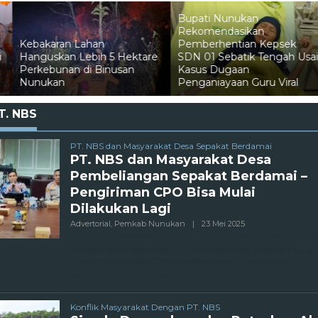
Bupati Nunukan
Rekomendasikan
han
Pemberhentian Kepsek
bih 5 Hektare
SDN 01 Sebatik Tengah Usai
Pelni Catat P
 Binusan
Kasus Dugaan
Penumpang Mu
Penganiayaan Guru Viral
Nunukan
T. NBS
PT. NBS dan Masyarakat Desa Sepakat Berdamai
PT. NBS dan Masyarakat Desa
Pembeliangan Sepakat Berdamai –
Pengiriman CPO Bisa Mulai
Dilakukan Lagi
Oleh
Advertorial
,
Pemkab Nunukan
|
23 Mei 2025
Admin
NUNUKAN, lensanunukan.com – Konflik antara perusahaan
perkebunan kelapa sawit PT. Nunukan Bara Sukses (NBS)
dengan masyarakat Desa pembeliangan, Kecamatan
Sebuku, berakhir damai.
Konflik Masyarakat Dengan PT. NBS