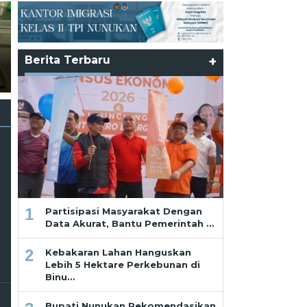
Partisipasi Ma
Dengan Data A
Pemerintah Ha
enurunan
Program Tepat
Berita Terbaru
+
dik di
Ramadhan dan Pekikan dari
Masyarakat da
Saf Paling Belakang
Usaha
1
Partisipasi Masyarakat Dengan
Data Akurat, Bantu Pemerintah …
2
Kebakaran Lahan Hanguskan
Lebih 5 Hektare Perkebunan di
Binu…
Bupati Nunukan Rekomendasikan