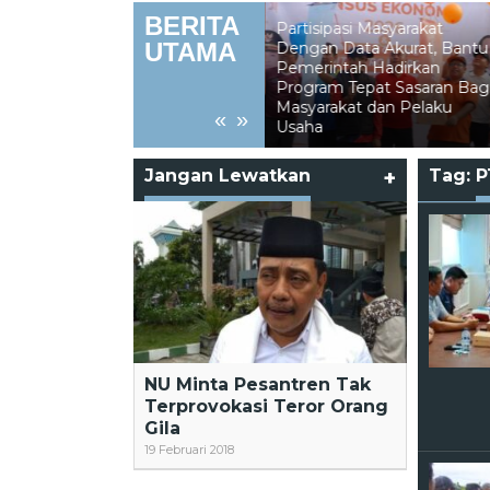
BERITA
Partisipasi Masyarakat
UTAMA
Dengan Data Akurat, Bantu
Pemerintah Hadirkan
Kebakaran La
Program Tepat Sasaran Bagi
Hanguskan Le
 Pekikan dari
Masyarakat dan Pelaku
Perkebunan di
«
»
lakang
Usaha
Nunukan
Jangan Lewatkan
+
Tag:
P
NU Minta Pesantren Tak
Terprovokasi Teror Orang
Gila
19 Februari 2018