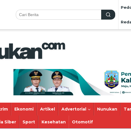
Pedo
Reda
rim
Ekonomi
Artikel
Advertorial
Nunukan
Ta
a Siber
Sport
Kesehatan
Otomotif