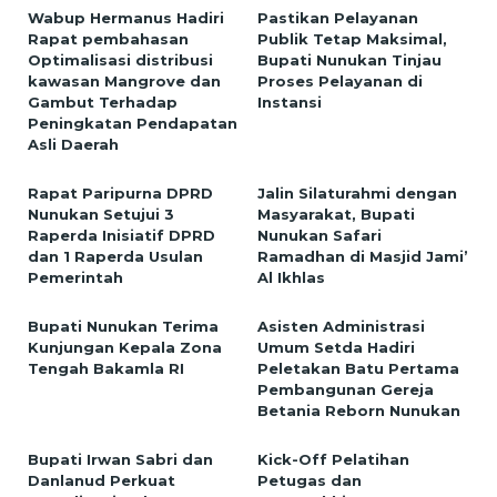
Wabup Hermanus Hadiri
Pastikan Pelayanan
Rapat pembahasan
Publik Tetap Maksimal,
Optimalisasi distribusi
Bupati Nunukan Tinjau
kawasan Mangrove dan
Proses Pelayanan di
Gambut Terhadap
Instansi
Peningkatan Pendapatan
Asli Daerah
Rapat Paripurna DPRD
Jalin Silaturahmi dengan
Nunukan Setujui 3
Masyarakat, Bupati
Raperda Inisiatif DPRD
Nunukan Safari
dan 1 Raperda Usulan
Ramadhan di Masjid Jami’
Pemerintah
Al Ikhlas
Bupati Nunukan Terima
Asisten Administrasi
Kunjungan Kepala Zona
Umum Setda Hadiri
Tengah Bakamla RI
Peletakan Batu Pertama
Pembangunan Gereja
Betania Reborn Nunukan
Bupati Irwan Sabri dan
Kick-Off Pelatihan
Danlanud Perkuat
Petugas dan