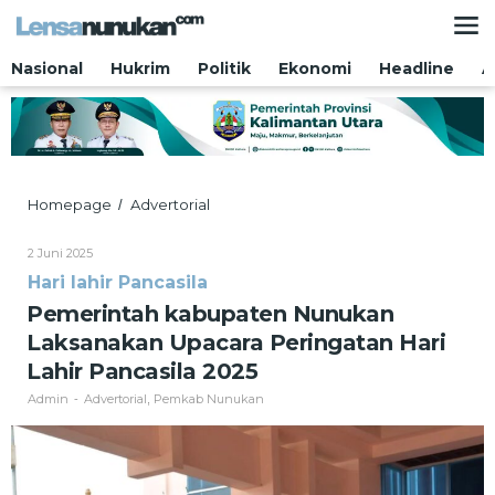
Lewati
ke
konten
Nasional
Hukrim
Politik
Ekonomi
Headline
A
Pemerintah
Homepage
Advertorial
/
kabupaten
Nunukan
Oleh
2 Juni 2025
Laksanakan
Admin
Hari lahir Pancasila
Upacara
Peringatan
Pemerintah kabupaten Nunukan
Hari
Laksanakan Upacara Peringatan Hari
Lahir
Pancasila
Lahir Pancasila 2025
2025
Admin
Advertorial
Pemkab Nunukan
-
,