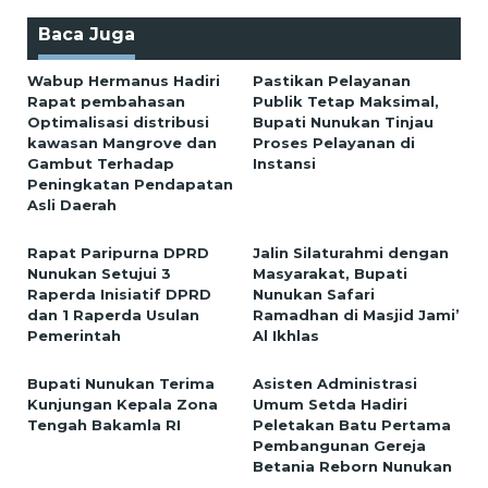
Baca Juga
Wabup Hermanus Hadiri
Pastikan Pelayanan
Rapat pembahasan
Publik Tetap Maksimal,
Optimalisasi distribusi
Bupati Nunukan Tinjau
kawasan Mangrove dan
Proses Pelayanan di
Gambut Terhadap
Instansi
Peningkatan Pendapatan
Asli Daerah
Rapat Paripurna DPRD
Jalin Silaturahmi dengan
Nunukan Setujui 3
Masyarakat, Bupati
Raperda Inisiatif DPRD
Nunukan Safari
dan 1 Raperda Usulan
Ramadhan di Masjid Jami’
Pemerintah
Al Ikhlas
Bupati Nunukan Terima
Asisten Administrasi
Kunjungan Kepala Zona
Umum Setda Hadiri
Tengah Bakamla RI
Peletakan Batu Pertama
Pembangunan Gereja
Betania Reborn Nunukan