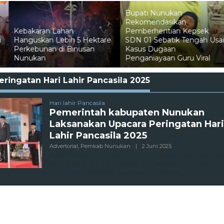
Bupati Nunukan
Rekomendasikan
Pemberhentian Kepsek
are
SDN 01 Sebatik Tengah Usai
Pelni Catat Penurunan
Kasus Dugaan
Penumpang Mudik di
Penganiayaan Guru Viral
Nunukan
eringatan Hari Lahir Pancasila 2025
Hari lahir Pancasila
Pemerintah kabupaten Nunukan
Laksanakan Upacara Peringatan Hari
Lahir Pancasila 2025
Oleh
Advertorial
,
Pemkab Nunukan
|
2 Juni 2025
Admin
NUNUKAN, lensanunukan.com – Pancasila bukan sekedar
dokumen historis atau teks normatif yang tertulis dalam
pembukaan UUD 1945. Ia adalah jiwa bangsa, pedoman