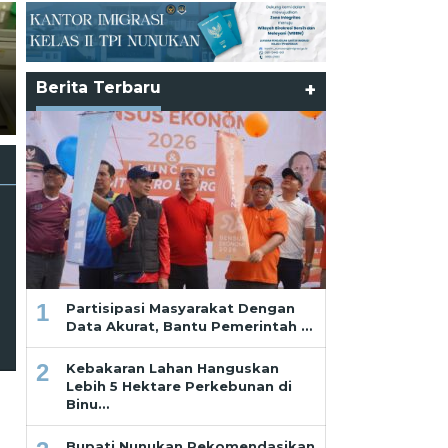
Partisipasi Masyarakat
Dengan Data Akurat, Ba
Pemerintah Hadirkan
Program Tepat Sasaran 
Berita Terbaru
+
Ramadhan dan Pekikan dari
Masyarakat dan Pelaku
Saf Paling Belakang
Usaha
1
Partisipasi Masyarakat Dengan
Data Akurat, Bantu Pemerintah …
2
Kebakaran Lahan Hanguskan
Lebih 5 Hektare Perkebunan di
Binu…
Bupati Nunukan Rekomendasikan