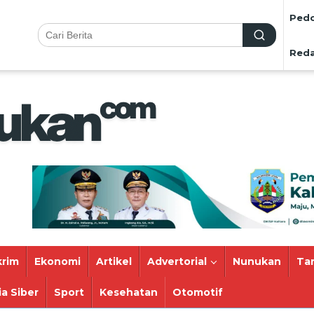
Pedo
Reda
rim
Ekonomi
Artikel
Advertorial
Nunukan
Ta
a Siber
Sport
Kesehatan
Otomotif