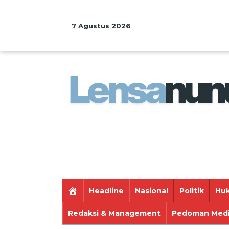
Lewati
ke
konten
7 Agustus 2026
Headline
Nasional
Politik
Huk
Redaksi & Management
Pedoman Medi