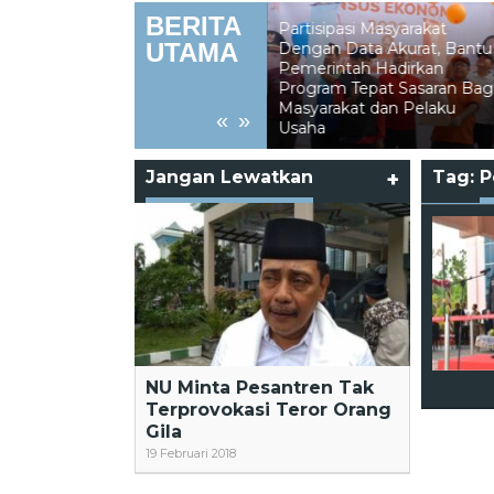
BERITA
Partisipasi Masyarakat
UTAMA
Dengan Data Akurat, Bantu
Pemerintah Hadirkan
Kebakaran Lahan
Program Tepat Sasaran Bagi
Hanguskan Lebih 5 Hekt
dari
Masyarakat dan Pelaku
Perkebunan di Binusan
«
»
Usaha
Nunukan
Jangan Lewatkan
+
Tag:
P
NU Minta Pesantren Tak
Terprovokasi Teror Orang
Gila
19 Februari 2018