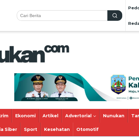
Pedo
Reda
rim
Ekonomi
Artikel
Advertorial
Nunukan
Ta
a Siber
Sport
Kesehatan
Otomotif