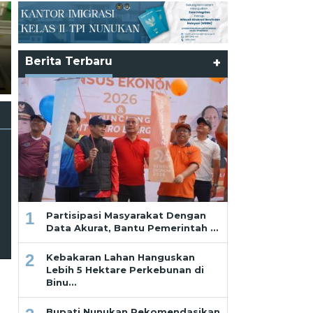
Partisipasi Masyarakat
Dengan Data Akurat, Ba
Pemerintah Hadirkan
Program Tepat Sasaran 
Berita Terbaru
+
Ramadhan dan Pekikan dari
Masyarakat dan Pelaku
Saf Paling Belakang
Usaha
1
Partisipasi Masyarakat Dengan
Data Akurat, Bantu Pemerintah …
2
Kebakaran Lahan Hanguskan
Lebih 5 Hektare Perkebunan di
Binu…
Bupati Nunukan Rekomendasikan