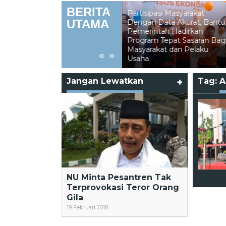
BERITA
Partisipasi Masyarakat
UTAMA
Dengan Data Akurat, Bantu
Pemerintah Hadirkan
Kebakaran Lahan
Program Tepat Sasaran Bagi
Hanguskan Lebih 5 Hekt
dari
Masyarakat dan Pelaku
Perkebunan di Binusan
«
»
Usaha
Nunukan
Jangan Lewatkan
+
Tag:
A
NU Minta Pesantren Tak
Terprovokasi Teror Orang
Gila
19 Februari 2018