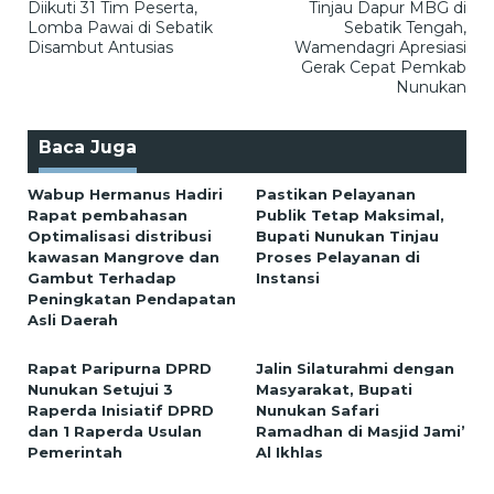
Diikuti 31 Tim Peserta,
Tinjau Dapur MBG di
pos
Lomba Pawai di Sebatik
Sebatik Tengah,
Disambut Antusias
Wamendagri Apresiasi
Gerak Cepat Pemkab
Nunukan
Baca Juga
Wabup Hermanus Hadiri
Pastikan Pelayanan
Rapat pembahasan
Publik Tetap Maksimal,
Optimalisasi distribusi
Bupati Nunukan Tinjau
kawasan Mangrove dan
Proses Pelayanan di
Gambut Terhadap
Instansi
Peningkatan Pendapatan
Asli Daerah
Rapat Paripurna DPRD
Jalin Silaturahmi dengan
Nunukan Setujui 3
Masyarakat, Bupati
Raperda Inisiatif DPRD
Nunukan Safari
dan 1 Raperda Usulan
Ramadhan di Masjid Jami’
Pemerintah
Al Ikhlas