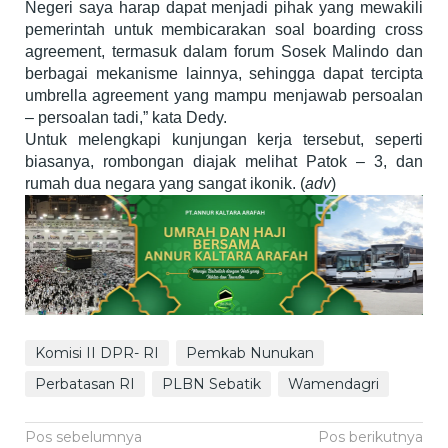
Negeri saya harap dapat menjadi pihak yang mewakili
pemerintah untuk membicarakan soal boarding cross
agreement, termasuk dalam forum Sosek Malindo dan
berbagai mekanisme lainnya, sehingga dapat tercipta
umbrella agreement yang mampu menjawab persoalan
– persoalan tadi,” kata Dedy.
Untuk melengkapi kunjungan kerja tersebut, seperti
biasanya, rombongan diajak melihat Patok – 3, dan
rumah dua negara yang sangat ikonik. (
adv
)
Komisi II DPR- RI
Pemkab Nunukan
Perbatasan RI
PLBN Sebatik
Wamendagri
Navigasi
Pos sebelumnya
Pos berikutnya