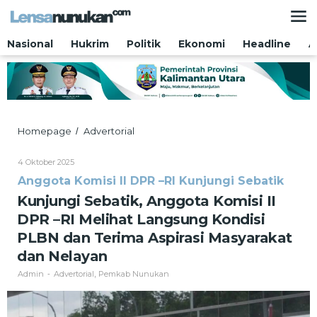
Lewati
ke
konten
Nasional
Hukrim
Politik
Ekonomi
Headline
A
Kunjungi
Homepage
Advertorial
/
Sebatik,
Anggota
Oleh
4 Oktober 2025
Komisi
Admin
Anggota Komisi II DPR –RI Kunjungi Sebatik
II
DPR
Kunjungi Sebatik, Anggota Komisi II
–
DPR –RI Melihat Langsung Kondisi
RI
Melihat
PLBN dan Terima Aspirasi Masyarakat
Langsung
dan Nelayan
Kondisi
PLBN
Admin
Advertorial
Pemkab Nunukan
-
,
dan
Terima
Aspirasi