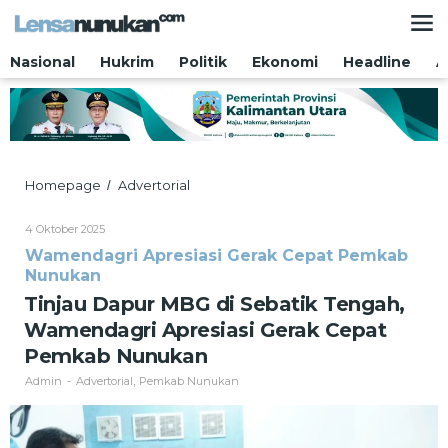
Lewati
ke
konten
Nasional
Hukrim
Politik
Ekonomi
Headline
A
Tinjau
Homepage
Advertorial
/
Dapur
MBG
Oleh
4 Oktober 2025
di
Admin
Wamendagri Apresiasi Gerak Cepat Pemkab
Sebatik
Nunukan
Tengah,
Wamendagri
Tinjau Dapur MBG di Sebatik Tengah,
Apresiasi
Wamendagri Apresiasi Gerak Cepat
Gerak
Cepat
Pemkab Nunukan
Pemkab
Admin
Advertorial
Pemkab Nunukan
Nunukan
-
,