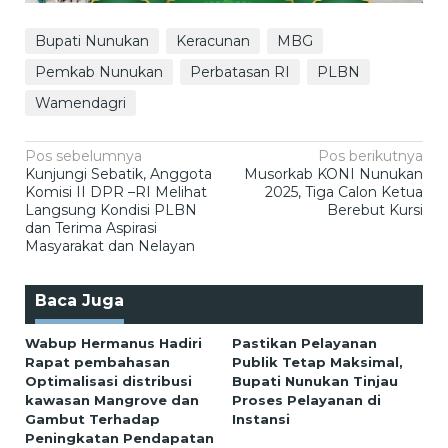
Bupati Nunukan
Keracunan
MBG
Pemkab Nunukan
Perbatasan RI
PLBN
Wamendagri
Navigasi
Pos sebelumnya
Pos berikutnya
Kunjungi Sebatik, Anggota
Musorkab KONI Nunukan
pos
Komisi II DPR –RI Melihat
2025, Tiga Calon Ketua
Langsung Kondisi PLBN
Berebut Kursi
dan Terima Aspirasi
Masyarakat dan Nelayan
Baca Juga
Wabup Hermanus Hadiri
Pastikan Pelayanan
Rapat pembahasan
Publik Tetap Maksimal,
Optimalisasi distribusi
Bupati Nunukan Tinjau
kawasan Mangrove dan
Proses Pelayanan di
Gambut Terhadap
Instansi
Peningkatan Pendapatan