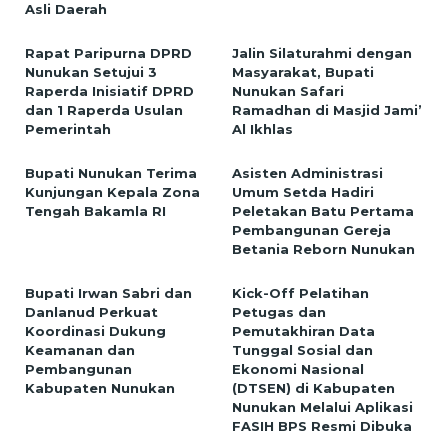
Asli Daerah
Rapat Paripurna DPRD
Jalin Silaturahmi dengan
Nunukan Setujui 3
Masyarakat, Bupati
Raperda Inisiatif DPRD
Nunukan Safari
dan 1 Raperda Usulan
Ramadhan di Masjid Jami’
Pemerintah
Al Ikhlas
Bupati Nunukan Terima
Asisten Administrasi
Kunjungan Kepala Zona
Umum Setda Hadiri
Tengah Bakamla RI
Peletakan Batu Pertama
Pembangunan Gereja
Betania Reborn Nunukan
Bupati Irwan Sabri dan
Kick-Off Pelatihan
Danlanud Perkuat
Petugas dan
Koordinasi Dukung
Pemutakhiran Data
Keamanan dan
Tunggal Sosial dan
Pembangunan
Ekonomi Nasional
Kabupaten Nunukan
(DTSEN) di Kabupaten
Nunukan Melalui Aplikasi
FASIH BPS Resmi Dibuka