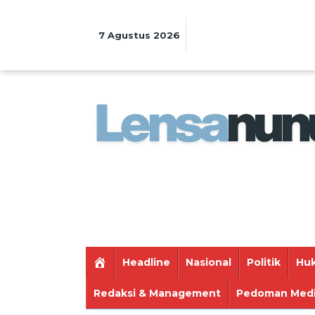
Lewati
ke
konten
7 Agustus 2026
Headline
Nasional
Politik
Huk
Redaksi & Management
Pedoman Medi