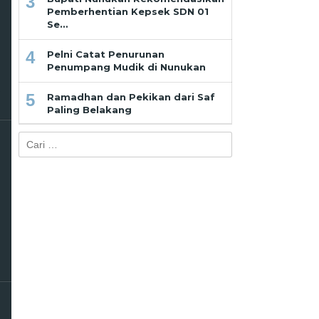
3
Pemberhentian Kepsek SDN 01
Se…
4
Pelni Catat Penurunan
Penumpang Mudik di Nunukan
5
Ramadhan dan Pekikan dari Saf
Paling Belakang
Cari
untuk: