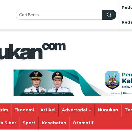
Pedo
Reda
rim
Ekonomi
Artikel
Advertorial
Nunukan
Ta
a Siber
Sport
Kesehatan
Otomotif