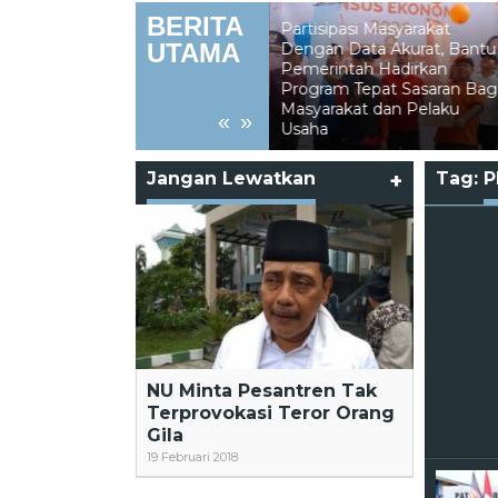
BERITA
Partisipasi Masyarakat
UTAMA
Dengan Data Akurat, Bantu
Pemerintah Hadirkan
Program Tepat Sasaran Bagi
Ramadhan dan Pekikan dari
Masyarakat dan Pelaku
«
»
Saf Paling Belakang
Usaha
Jangan Lewatkan
+
Tag:
P
NU Minta Pesantren Tak
Terprovokasi Teror Orang
Gila
19 Februari 2018