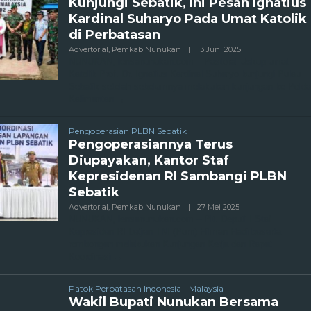
Kunjungi Sebatik, Ini Pesan Ignatius
Kardinal Suharyo Pada Umat Katolik
di Perbatasan
Oleh
Advertorial
,
Pemkab Nunukan
|
13 Juni 2025
Admin
NUNUKAN, lensanunukan.com – Pastoral Uskup umat
Katolik Prof. Dr. Ignatius Kardinal Suharyo kunjungi Pulau
Sebatik setelah sebelumnya melakukan kunjungan ke Polda
Kalimantan
Pengoperasian PLBN Sebatik
Pengoperasiannya Terus
Diupayakan, Kantor Staf
Kepresidenan RI Sambangi PLBN
Sebatik
Oleh
Advertorial
,
Pemkab Nunukan
|
27 Mei 2025
Admin
NUNUKAN, lensanunukan.com – Plt. Deputi I Staf
Kepresiden RI Letjen TNI (Purn) Hilman Hadi beserta
rombongan melakukan Kunjungan Kerja dan Rapat
Koordinasi
Patok Perbatasan Indonesia - Malaysia
Wakil Bupati Nunukan Bersama