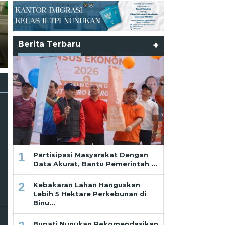
Pelni Catat Penurunan
Berita Terbaru
+
Penumpang Mudik di
Ramadhan dan Pekikan dari
Nunukan
Saf Paling Belakang
1
Partisipasi Masyarakat Dengan
Data Akurat, Bantu Pemerintah …
2
Kebakaran Lahan Hanguskan
Lebih 5 Hektare Perkebunan di
Binu…
Bupati Nunukan Rekomendasikan