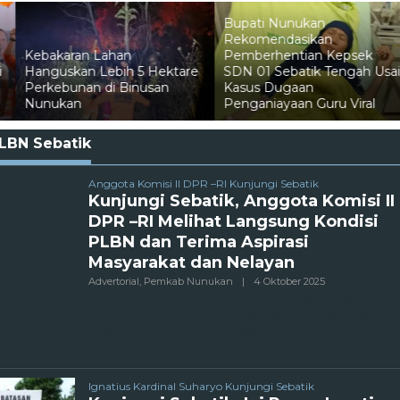
Bupati Nunukan
Rekomendasikan
Kebakaran Lahan
Pemberhentian Kepsek
Hanguskan Lebih 5 Hektare
SDN 01 Sebatik Tengah Usai
Perkebunan di Binusan
Kasus Dugaan
Nunukan
Penganiayaan Guru Viral
LBN Sebatik
Anggota Komisi II DPR –RI Kunjungi Sebatik
Kunjungi Sebatik, Anggota Komisi II
DPR –RI Melihat Langsung Kondisi
PLBN dan Terima Aspirasi
Masyarakat dan Nelayan
Oleh
Advertorial
,
Pemkab Nunukan
|
4 Oktober 2025
Admin
NUNUKAN, lensanunukan.com – Rombongan Anggota
Komisi II DPR RI meninjau langsung Pos Lintas Batas
Negara (PLBN) Sebatik, Kabupaten Nunukan, Sabtu (4/10).
Ikut
Ignatius Kardinal Suharyo Kunjungi Sebatik