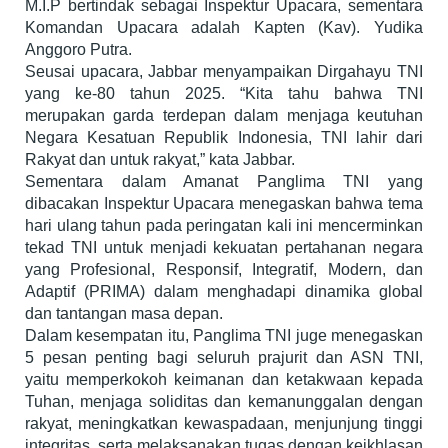
M.I.P bertindak sebagai Inspektur Upacara, sementara
Komandan Upacara adalah Kapten (Kav). Yudika
Anggoro Putra.
Seusai upacara, Jabbar menyampaikan Dirgahayu TNI
yang ke-80 tahun 2025. “Kita tahu bahwa TNI
merupakan garda terdepan dalam menjaga keutuhan
Negara Kesatuan Republik Indonesia, TNI lahir dari
Rakyat dan untuk rakyat,” kata Jabbar.
Sementara dalam Amanat Panglima TNI yang
dibacakan Inspektur Upacara menegaskan bahwa tema
hari ulang tahun pada peringatan kali ini mencerminkan
tekad TNI untuk menjadi kekuatan pertahanan negara
yang Profesional, Responsif, Integratif, Modern, dan
Adaptif (PRIMA) dalam menghadapi dinamika global
dan tantangan masa depan.
Dalam kesempatan itu, Panglima TNI juge menegaskan
5 pesan penting bagi seluruh prajurit dan ASN TNI,
yaitu memperkokoh keimanan dan ketakwaan kepada
Tuhan, menjaga soliditas dan kemanunggalan dengan
rakyat, meningkatkan kewaspadaan, menjunjung tinggi
integritas, serta melaksanakan tugas dengan keikhlasan