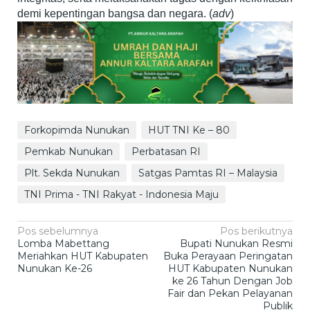
demi kepentingan bangsa dan negara. (
adv
)
Forkopimda Nunukan
HUT TNI Ke – 80
Pemkab Nunukan
Perbatasan RI
Plt. Sekda Nunukan
Satgas Pamtas RI – Malaysia
TNI Prima - TNI Rakyat - Indonesia Maju
Navigasi
Pos sebelumnya
Pos berikutnya
Lomba Mabettang
Bupati Nunukan Resmi
pos
Meriahkan HUT Kabupaten
Buka Perayaan Peringatan
Nunukan Ke-26
HUT Kabupaten Nunukan
ke 26 Tahun Dengan Job
Fair dan Pekan Pelayanan
Publik