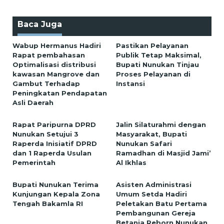
Baca Juga
Wabup Hermanus Hadiri
Pastikan Pelayanan
Rapat pembahasan
Publik Tetap Maksimal,
Optimalisasi distribusi
Bupati Nunukan Tinjau
kawasan Mangrove dan
Proses Pelayanan di
Gambut Terhadap
Instansi
Peningkatan Pendapatan
Asli Daerah
Rapat Paripurna DPRD
Jalin Silaturahmi dengan
Nunukan Setujui 3
Masyarakat, Bupati
Raperda Inisiatif DPRD
Nunukan Safari
dan 1 Raperda Usulan
Ramadhan di Masjid Jami’
Pemerintah
Al Ikhlas
Bupati Nunukan Terima
Asisten Administrasi
Kunjungan Kepala Zona
Umum Setda Hadiri
Tengah Bakamla RI
Peletakan Batu Pertama
Pembangunan Gereja
Betania Reborn Nunukan