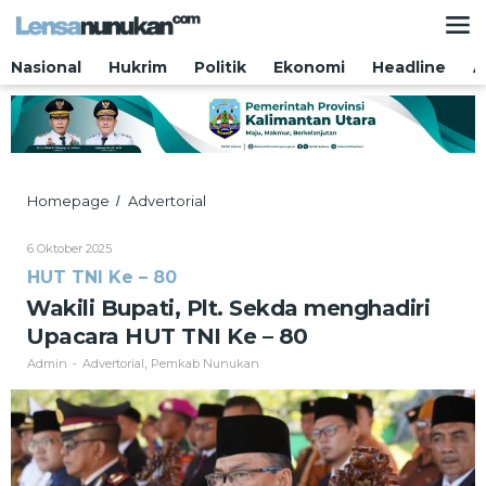
Lewati
ke
konten
Nasional
Hukrim
Politik
Ekonomi
Headline
A
Wakili
Homepage
Advertorial
/
Bupati,
Plt.
Oleh
6 Oktober 2025
Sekda
Admin
HUT TNI Ke – 80
menghadiri
Upacara
Wakili Bupati, Plt. Sekda menghadiri
HUT
Upacara HUT TNI Ke – 80
TNI
Ke
Admin
Advertorial
Pemkab Nunukan
-
,
–
80