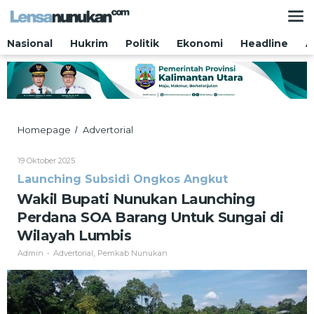
Lewati
ke
konten
Nasional
Hukrim
Politik
Ekonomi
Headline
A
Wakil
Homepage
Advertorial
/
Bupati
Nunukan
Oleh
19 Oktober 2025
Launching
Admin
Launching Subsidi Ongkos Angkut
Perdana
SOA
Wakil Bupati Nunukan Launching
Barang
Perdana SOA Barang Untuk Sungai di
Untuk
Sungai
Wilayah Lumbis
di
Admin
Advertorial
Pemkab Nunukan
-
,
Wilayah
Lumbis