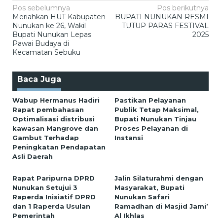
Navigasi
Pos sebelumnya
Pos berikutnya
Meriahkan HUT Kabupaten
BUPATI NUNUKAN RESMI
pos
Nunukan ke 26, Wakil
TUTUP PARAS FESTIVAL
Bupati Nunukan Lepas
2025
Pawai Budaya di
Kecamatan Sebuku
Baca Juga
Wabup Hermanus Hadiri
Pastikan Pelayanan
Rapat pembahasan
Publik Tetap Maksimal,
Optimalisasi distribusi
Bupati Nunukan Tinjau
kawasan Mangrove dan
Proses Pelayanan di
Gambut Terhadap
Instansi
Peningkatan Pendapatan
Asli Daerah
Rapat Paripurna DPRD
Jalin Silaturahmi dengan
Nunukan Setujui 3
Masyarakat, Bupati
Raperda Inisiatif DPRD
Nunukan Safari
dan 1 Raperda Usulan
Ramadhan di Masjid Jami’
Pemerintah
Al Ikhlas