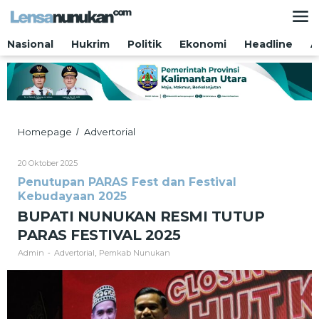
Lewati
ke
konten
Nasional
Hukrim
Politik
Ekonomi
Headline
A
BUPATI
Homepage
Advertorial
/
NUNUKAN
RESMI
Oleh
20 Oktober 2025
TUTUP
Admin
Penutupan PARAS Fest dan Festival
PARAS
Kebudayaan 2025
FESTIVAL
2025
BUPATI NUNUKAN RESMI TUTUP
PARAS FESTIVAL 2025
Admin
Advertorial
Pemkab Nunukan
-
,