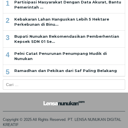
1
Partisipasi Masyarakat Dengan Data Akurat, Bantu
Pemerintah …
2
Kebakaran Lahan Hanguskan Lebih 5 Hektare
Perkebunan di Binu…
3
Bupati Nunukan Rekomendasikan Pemberhentian
Kepsek SDN 01 Se…
4
Pelni Catat Penurunan Penumpang Mudik di
Nunukan
5
Ramadhan dan Pekikan dari Saf Paling Belakang
Cari
untuk:
Copyright © 2025 All Rights Reserved. PT. LENSA NUNUKAN DIGITAL
KREATIF