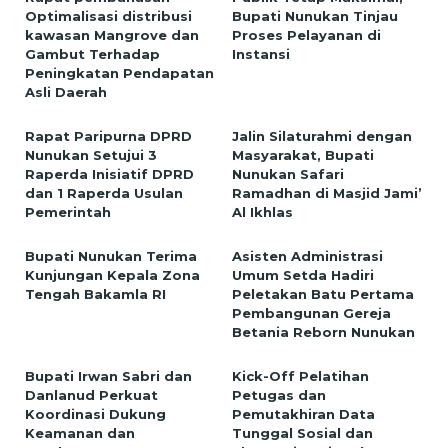
Optimalisasi distribusi
Bupati Nunukan Tinjau
kawasan Mangrove dan
Proses Pelayanan di
Gambut Terhadap
Instansi
Peningkatan Pendapatan
Asli Daerah
Rapat Paripurna DPRD
Jalin Silaturahmi dengan
Nunukan Setujui 3
Masyarakat, Bupati
Raperda Inisiatif DPRD
Nunukan Safari
dan 1 Raperda Usulan
Ramadhan di Masjid Jami’
Pemerintah
Al Ikhlas
Bupati Nunukan Terima
Asisten Administrasi
Kunjungan Kepala Zona
Umum Setda Hadiri
Tengah Bakamla RI
Peletakan Batu Pertama
Pembangunan Gereja
Betania Reborn Nunukan
Bupati Irwan Sabri dan
Kick-Off Pelatihan
Danlanud Perkuat
Petugas dan
Koordinasi Dukung
Pemutakhiran Data
Keamanan dan
Tunggal Sosial dan