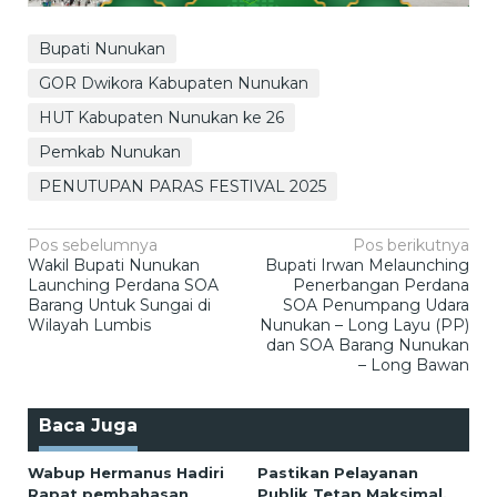
Bupati Nunukan
GOR Dwikora Kabupaten Nunukan
HUT Kabupaten Nunukan ke 26
Pemkab Nunukan
PENUTUPAN PARAS FESTIVAL 2025
Navigasi
Pos sebelumnya
Pos berikutnya
Wakil Bupati Nunukan
Bupati Irwan Melaunching
pos
Launching Perdana SOA
Penerbangan Perdana
Barang Untuk Sungai di
SOA Penumpang Udara
Wilayah Lumbis
Nunukan – Long Layu (PP)
dan SOA Barang Nunukan
– Long Bawan
Baca Juga
Wabup Hermanus Hadiri
Pastikan Pelayanan
Rapat pembahasan
Publik Tetap Maksimal,