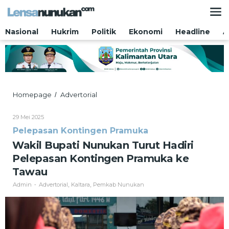
Lewati
ke
konten
Nasional
Hukrim
Politik
Ekonomi
Headline
A
Wakil
Homepage
Advertorial
/
Bupati
Nunukan
Oleh
29 Mei 2025
Turut
Admin
Pelepasan Kontingen Pramuka
Hadiri
Pelepasan
Wakil Bupati Nunukan Turut Hadiri
Kontingen
Pelepasan Kontingen Pramuka ke
Pramuka
ke
Tawau
Tawau
Admin
Advertorial
Kaltara
Pemkab Nunukan
-
,
,