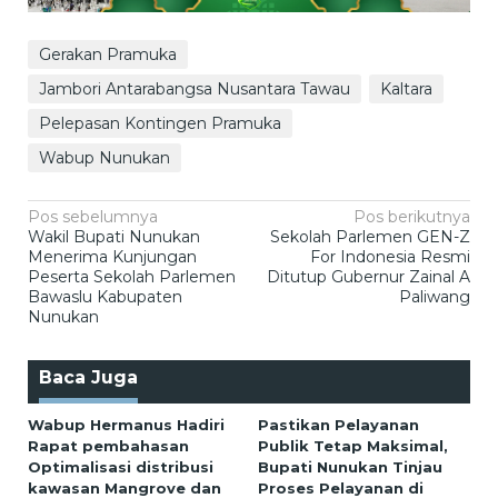
Gerakan Pramuka
Jambori Antarabangsa Nusantara Tawau
Kaltara
Pelepasan Kontingen Pramuka
Wabup Nunukan
Navigasi
Pos sebelumnya
Pos berikutnya
Wakil Bupati Nunukan
Sekolah Parlemen GEN-Z
pos
Menerima Kunjungan
For Indonesia Resmi
Peserta Sekolah Parlemen
Ditutup Gubernur Zainal A
Bawaslu Kabupaten
Paliwang
Nunukan
Baca Juga
Wabup Hermanus Hadiri
Pastikan Pelayanan
Rapat pembahasan
Publik Tetap Maksimal,
Optimalisasi distribusi
Bupati Nunukan Tinjau
kawasan Mangrove dan
Proses Pelayanan di