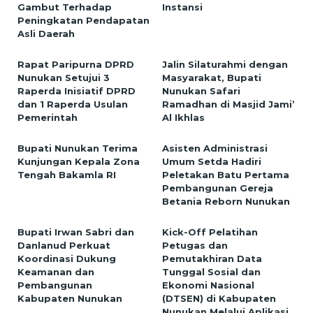
Gambut Terhadap
Instansi
Peningkatan Pendapatan
Asli Daerah
Rapat Paripurna DPRD
Jalin Silaturahmi dengan
Nunukan Setujui 3
Masyarakat, Bupati
Raperda Inisiatif DPRD
Nunukan Safari
dan 1 Raperda Usulan
Ramadhan di Masjid Jami’
Pemerintah
Al Ikhlas
Bupati Nunukan Terima
Asisten Administrasi
Kunjungan Kepala Zona
Umum Setda Hadiri
Tengah Bakamla RI
Peletakan Batu Pertama
Pembangunan Gereja
Betania Reborn Nunukan
Bupati Irwan Sabri dan
Kick-Off Pelatihan
Danlanud Perkuat
Petugas dan
Koordinasi Dukung
Pemutakhiran Data
Keamanan dan
Tunggal Sosial dan
Pembangunan
Ekonomi Nasional
Kabupaten Nunukan
(DTSEN) di Kabupaten
Nunukan Melalui Aplikasi