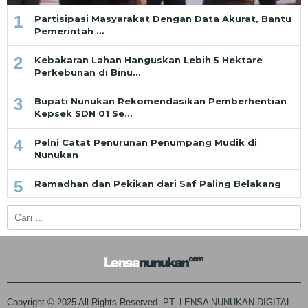
1
Partisipasi Masyarakat Dengan Data Akurat, Bantu
Pemerintah …
2
Kebakaran Lahan Hanguskan Lebih 5 Hektare
Perkebunan di Binu…
3
Bupati Nunukan Rekomendasikan Pemberhentian
Kepsek SDN 01 Se…
4
Pelni Catat Penurunan Penumpang Mudik di
Nunukan
5
Ramadhan dan Pekikan dari Saf Paling Belakang
Cari
untuk:
Copyright © 2025 All Rights Reserved. PT. LENSA NUNUKAN DIGITAL