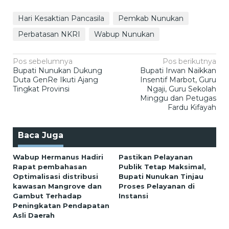
Hari Kesaktian Pancasila
Pemkab Nunukan
Perbatasan NKRI
Wabup Nunukan
Navigasi
Pos sebelumnya
Pos berikutnya
Bupati Nunukan Dukung
Bupati Irwan Naikkan
pos
Duta GenRe Ikuti Ajang
Insentif Marbot, Guru
Tingkat Provinsi
Ngaji, Guru Sekolah
Minggu dan Petugas
Fardu Kifayah
Baca Juga
Wabup Hermanus Hadiri
Pastikan Pelayanan
Rapat pembahasan
Publik Tetap Maksimal,
Optimalisasi distribusi
Bupati Nunukan Tinjau
kawasan Mangrove dan
Proses Pelayanan di
Gambut Terhadap
Instansi
Peningkatan Pendapatan
Asli Daerah