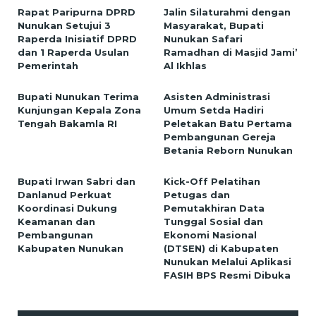
Rapat Paripurna DPRD
Jalin Silaturahmi dengan
Nunukan Setujui 3
Masyarakat, Bupati
Raperda Inisiatif DPRD
Nunukan Safari
dan 1 Raperda Usulan
Ramadhan di Masjid Jami’
Pemerintah
Al Ikhlas
Bupati Nunukan Terima
Asisten Administrasi
Kunjungan Kepala Zona
Umum Setda Hadiri
Tengah Bakamla RI
Peletakan Batu Pertama
Pembangunan Gereja
Betania Reborn Nunukan
Bupati Irwan Sabri dan
Kick-Off Pelatihan
Danlanud Perkuat
Petugas dan
Koordinasi Dukung
Pemutakhiran Data
Keamanan dan
Tunggal Sosial dan
Pembangunan
Ekonomi Nasional
Kabupaten Nunukan
(DTSEN) di Kabupaten
Nunukan Melalui Aplikasi
FASIH BPS Resmi Dibuka