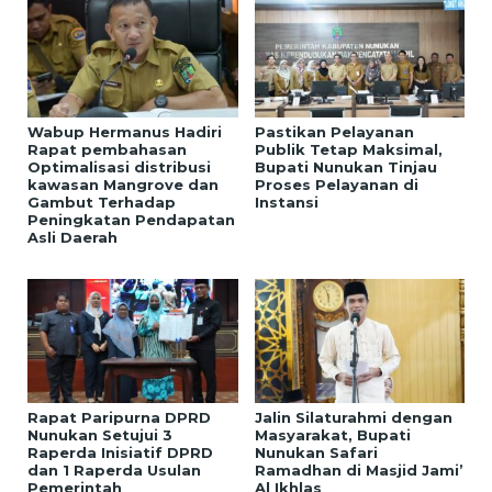
Wabup Hermanus Hadiri
Pastikan Pelayanan
Rapat pembahasan
Publik Tetap Maksimal,
Optimalisasi distribusi
Bupati Nunukan Tinjau
kawasan Mangrove dan
Proses Pelayanan di
Gambut Terhadap
Instansi
Peningkatan Pendapatan
Asli Daerah
Rapat Paripurna DPRD
Jalin Silaturahmi dengan
Nunukan Setujui 3
Masyarakat, Bupati
Raperda Inisiatif DPRD
Nunukan Safari
dan 1 Raperda Usulan
Ramadhan di Masjid Jami’
Pemerintah
Al Ikhlas