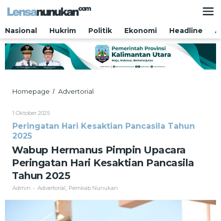
Lewati
ke
konten
Nasional
Hukrim
Politik
Ekonomi
Headline
A
Wabup
Homepage
Advertorial
/
Hermanus
Pimpin
Oleh
1 Oktober 2025
Upacara
Admin
Peringatan Hari Kesaktian Pancasila Tahun
Peringatan
2025
Hari
Kesaktian
Wabup Hermanus Pimpin Upacara
Pancasila
Peringatan Hari Kesaktian Pancasila
Tahun
2025
Tahun 2025
Admin
Advertorial
Pemkab Nunukan
-
,