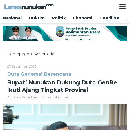
Lewati
ke
konten
Nasional
Hukrim
Politik
Ekonomi
Headline
A
Bupati
Homepage
Advertorial
/
Nunukan
Dukung
Oleh
27 September 2025
Duta
Admin
Duta Generasi Berencana
GenRe
Ikuti
Bupati Nunukan Dukung Duta GenRe
Ajang
Ikuti Ajang Tingkat Provinsi
Tingkat
Provinsi
Admin
Advertorial
Pemkab Nunukan
-
,