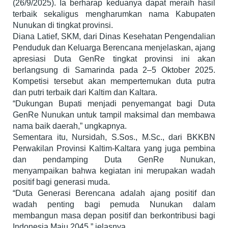
(26/9/2025). Ia berharap keduanya dapat meraih hasil
terbaik sekaligus mengharumkan nama Kabupaten
Nunukan di tingkat provinsi.
Diana Latief, SKM, dari Dinas Kesehatan Pengendalian
Penduduk dan Keluarga Berencana menjelaskan, ajang
apresiasi Duta GenRe tingkat provinsi ini akan
berlangsung di Samarinda pada 2–5 Oktober 2025.
Kompetisi tersebut akan mempertemukan duta putra
dan putri terbaik dari Kaltim dan Kaltara.
“Dukungan Bupati menjadi penyemangat bagi Duta
GenRe Nunukan untuk tampil maksimal dan membawa
nama baik daerah,” ungkapnya.
Sementara itu, Nursidah, S.Sos., M.Sc., dari BKKBN
Perwakilan Provinsi Kaltim-Kaltara yang juga pembina
dan pendamping Duta GenRe Nunukan,
menyampaikan bahwa kegiatan ini merupakan wadah
positif bagi generasi muda.
“Duta Generasi Berencana adalah ajang positif dan
wadah penting bagi pemuda Nunukan dalam
membangun masa depan positif dan berkontribusi bagi
Indonesia Maju 2045,” jelasnya.