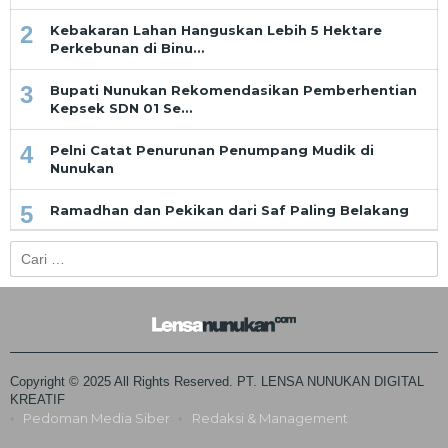
2
Kebakaran Lahan Hanguskan Lebih 5 Hektare
Perkebunan di Binu…
3
Bupati Nunukan Rekomendasikan Pemberhentian
Kepsek SDN 01 Se…
4
Pelni Catat Penurunan Penumpang Mudik di
Nunukan
5
Ramadhan dan Pekikan dari Saf Paling Belakang
Cari
untuk:
Copyright © 2025 All Rights Reserved. PT. LENSA NUNUKAN DIGITAL
KREATIF
Pedoman Media Siber
Redaksi & Management