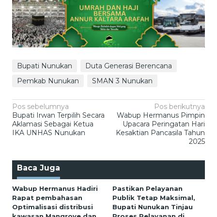
Bupati Nunukan
Duta Generasi Berencana
Pemkab Nunukan
SMAN 3 Nunukan
Navigasi
Pos sebelumnya
Pos berikutnya
Bupati Irwan Terpilih Secara
Wabup Hermanus Pimpin
pos
Aklamasi Sebagai Ketua
Upacara Peringatan Hari
IKA UNHAS Nunukan
Kesaktian Pancasila Tahun
2025
Baca Juga
Wabup Hermanus Hadiri
Pastikan Pelayanan
Rapat pembahasan
Publik Tetap Maksimal,
Optimalisasi distribusi
Bupati Nunukan Tinjau
kawasan Mangrove dan
Proses Pelayanan di