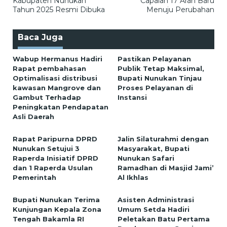
Kabupaten Nunukan
Capaian 17 Arah Baru
Tahun 2025 Resmi Dibuka
Menuju Perubahan
Baca Juga
Wabup Hermanus Hadiri
Pastikan Pelayanan
Rapat pembahasan
Publik Tetap Maksimal,
Optimalisasi distribusi
Bupati Nunukan Tinjau
kawasan Mangrove dan
Proses Pelayanan di
Gambut Terhadap
Instansi
Peningkatan Pendapatan
Asli Daerah
Rapat Paripurna DPRD
Jalin Silaturahmi dengan
Nunukan Setujui 3
Masyarakat, Bupati
Raperda Inisiatif DPRD
Nunukan Safari
dan 1 Raperda Usulan
Ramadhan di Masjid Jami’
Pemerintah
Al Ikhlas
Bupati Nunukan Terima
Asisten Administrasi
Kunjungan Kepala Zona
Umum Setda Hadiri
Tengah Bakamla RI
Peletakan Batu Pertama