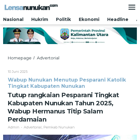
Lewati
ke
konten
Nasional
Hukrim
Politik
Ekonomi
Headline
A
Tutup
Homepage
Advertorial
/
rangkaian
Pesparani
Oleh
10 Juni 2025
Tingkat
Admin
Wabup Nunukan Menutup Pesparani Katolik
Kabupaten
Tingkat Kabupaten Nunukan
Nunukan
Tahun
Tutup rangkaian Pesparani Tingkat
2025,
Kabupaten Nunukan Tahun 2025,
Wabup
Hermanus
Wabup Hermanus Titip Salam
Titip
Perdamaian
Salam
Perdamaian
Admin
Advertorial
Pemkab Nunukan
-
,