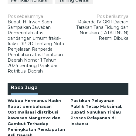
Pemkab Nunukan
Training Center
Navigasi
Pos sebelumnya
Pos berikutnya
Bupati H. Irwan Sabri
Rakerda IV GKII Daerah
pos
Sampaikan Jawaban
Tarakan Tana Tidung dan
Pemerintah atas
Nunukan (TATATINUN)
pandangan umum fraksi-
Resmi Dibuka
fraksi DPRD Tentang Nota
Penjelasan Ranperda
Perubahan atas Peraturan
Daerah Nomor 1 Tahun
2024 tentang Pajak dan
Retribusi Daerah
Baca Juga
Wabup Hermanus Hadiri
Pastikan Pelayanan
Rapat pembahasan
Publik Tetap Maksimal,
Optimalisasi distribusi
Bupati Nunukan Tinjau
kawasan Mangrove dan
Proses Pelayanan di
Gambut Terhadap
Instansi
Peningkatan Pendapatan
Asli Daerah