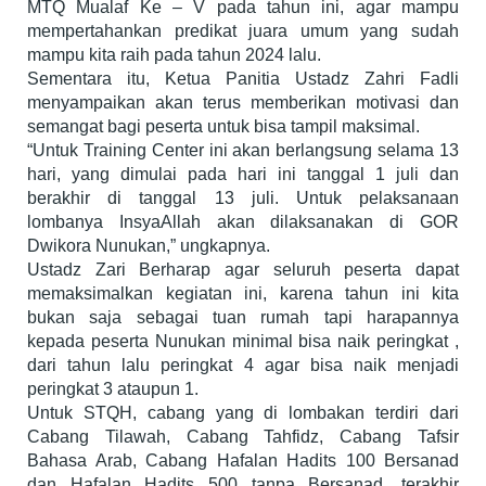
MTQ Mualaf Ke – V pada tahun ini, agar mampu
mempertahankan predikat juara umum yang sudah
mampu kita raih pada tahun 2024 lalu.
Sementara itu, Ketua Panitia Ustadz Zahri Fadli
menyampaikan akan terus memberikan motivasi dan
semangat bagi peserta untuk bisa tampil maksimal.
“Untuk Training Center ini akan berlangsung selama 13
hari, yang dimulai pada hari ini tanggal 1 juli dan
berakhir di tanggal 13 juli. Untuk pelaksanaan
lombanya InsyaAllah akan dilaksanakan di GOR
Dwikora Nunukan,” ungkapnya.
Ustadz Zari Berharap agar seluruh peserta dapat
memaksimalkan kegiatan ini, karena tahun ini kita
bukan saja sebagai tuan rumah tapi harapannya
kepada peserta Nunukan minimal bisa naik peringkat ,
dari tahun lalu peringkat 4 agar bisa naik menjadi
peringkat 3 ataupun 1.
Untuk STQH, cabang yang di lombakan terdiri dari
Cabang Tilawah, Cabang Tahfidz, Cabang Tafsir
Bahasa Arab, Cabang Hafalan Hadits 100 Bersanad
dan Hafalan Hadits 500 tanpa Bersanad, terakhir