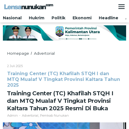
Lewati
ke
konten
Nasional
Hukrim
Politik
Ekonomi
Headline
A
Training
Homepage
Advertorial
/
Center
(TC)
Oleh
2 Juli 2025
Khafilah
Admin
Training Center (TC) Khafilah STQH I dan
STQH
MTQ Mualaf V Tingkat Provinsi Kaltara Tahun
I
dan
2025
MTQ
Training Center (TC) Khafilah STQH I
Mualaf
dan MTQ Mualaf V Tingkat Provinsi
V
Tingkat
Kaltara Tahun 2025 Resmi Di Buka
Provinsi
Kaltara
Admin
Advertorial
Pemkab Nunukan
-
,
Tahun
2025