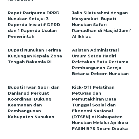
Rapat Paripurna DPRD
Jalin Silaturahmi dengan
Nunukan Setujui 3
Masyarakat, Bupati
Raperda Inisiatif DPRD
Nunukan Safari
dan 1 Raperda Usulan
Ramadhan di Masjid Jami’
Pemerintah
Al Ikhlas
Bupati Nunukan Terima
Asisten Administrasi
Kunjungan Kepala Zona
Umum Setda Hadiri
Tengah Bakamla RI
Peletakan Batu Pertama
Pembangunan Gereja
Betania Reborn Nunukan
Bupati Irwan Sabri dan
Kick-Off Pelatihan
Danlanud Perkuat
Petugas dan
Koordinasi Dukung
Pemutakhiran Data
Keamanan dan
Tunggal Sosial dan
Pembangunan
Ekonomi Nasional
Kabupaten Nunukan
(DTSEN) di Kabupaten
Nunukan Melalui Aplikasi
FASIH BPS Resmi Dibuka