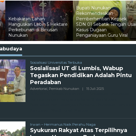
Bupati Nunukan
Rekomendasikan
Kebakaran Lahan
Pemberhentian Kepsek
i
Hanguskan Lebih 5 Hektare
SDN 01 Sebatik Tengah Usa
Perkebunan di Binusan
Kasus Dugaan
Nunukan
Penganiayaan Guru Viral
abudaya
Sosialisasi Universitas Terbuka
Sosialisasi UT di Lumbis, Wabup
Tegaskan Pendidikan Adalah Pintu
Peradaban
Oleh
Advertorial
,
Pemkab Nunukan
|
15 Juli 2025
Admin
NUNUKAN, lensanunukan.com – Sosialisasi Universitas
Terbuka dengan mengusung tema “Kuliah Mudah,
Berkualitas dan Terjangkau Bersama Universitas Terbuka di
Kabudaya”. Wakil bupati Nunukan
Irwan – Hermanus Naik Perahu Naga
Syukuran Rakyat Atas Terpilihnya