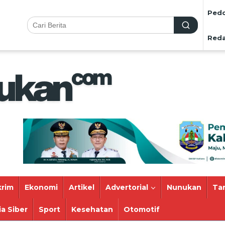
Pedo
Reda
rim
Ekonomi
Artikel
Advertorial
Nunukan
Ta
a Siber
Sport
Kesehatan
Otomotif