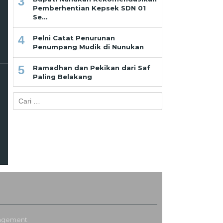
3
Pemberhentian Kepsek SDN 01
Se…
4
Pelni Catat Penurunan
Penumpang Mudik di Nunukan
5
Ramadhan dan Pekikan dari Saf
Paling Belakang
a
Cari
untuk:
eh
min
nagement