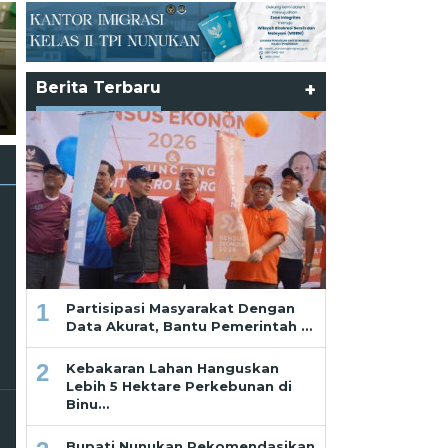
i
Pelni Catat Penurunan
Berita Terbaru
+
Penumpang Mudik di
Ramadhan dan Pekikan dari
Nunukan
Saf Paling Belakang
1
Partisipasi Masyarakat Dengan
Data Akurat, Bantu Pemerintah …
2
Kebakaran Lahan Hanguskan
Lebih 5 Hektare Perkebunan di
Binu…
Bupati Nunukan Rekomendasikan