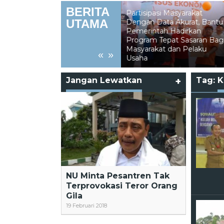
BERITA
Partisipasi Masyarakat
UTAMA
Dengan Data Akurat, Bantu
Pemerintah Hadirkan
Program Tepat Sasaran Bag
Ramadhan dan Pekikan dari
Masyarakat dan Pelaku
«
»
Saf Paling Belakang
Usaha
Jangan Lewatkan
+
Tag:
K
NU Minta Pesantren Tak
Terprovokasi Teror Orang
Gila
19 Februari 2018