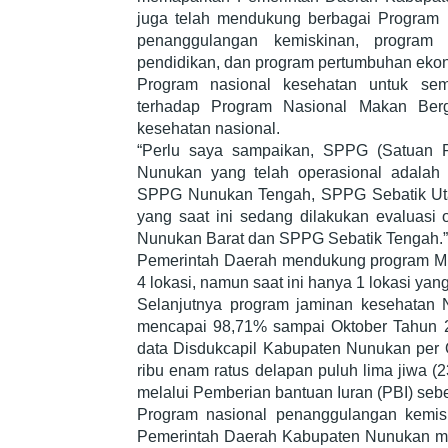
juga telah mendukung berbagai Program P
penanggulangan kemiskinan, program 
pendidikan, dan program pertumbuhan eko
Program nasional kesehatan untuk se
terhadap Program Nasional Makan Berg
kesehatan nasional.
“Perlu saya sampaikan, SPPG (Satuan 
Nunukan yang telah operasional adala
SPPG Nunukan Tengah, SPPG Sebatik Uta
yang saat ini sedang dilakukan evaluas
Nunukan Barat dan SPPG Sebatik Tengah.
Pemerintah Daerah mendukung program MBG
4 lokasi, namun saat ini hanya 1 lokasi ya
Selanjutnya program jaminan kesehatan 
mencapai 98,71% sampai Oktober Tahun 
data Disdukcapil Kabupaten Nunukan per O
ribu enam ratus delapan puluh lima jiwa (
melalui Pemberian bantuan Iuran (PBI) sebe
Program nasional penanggulangan kemis
Pemerintah Daerah Kabupaten Nunukan me