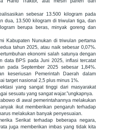
pa Hand Traktor, alat mesin panen dan
alisasikan sebesar 13.500 kilogram pada
n dua, 13.500 kilogram di triwulan tiga, dan
ilogram berupa beras, minyak goreng dan
i Kabupaten Nunukan di triwulan pertama
edua tahun 2025, atau naik sebesar 0,07%.
ertumbuhan ekonomi salah satunya dengan
 data BPS pada Juni 2025, inflasi tercatat
an pada September 2025 sebesar 1,84%.
kan keseriusan Pemerintah Daerah dalam
ai target nasional 2,5 plus minus 1%.
ktasi yang sangat tinggi dari masyarakat
bagai sesuatu yang sangat wajar.”ungkapnya.
Prabowo di awal pemerintahannya melakukan
t banyak ikut memberikan pengaruh terhadap
harus melakukan banyak penyesuaian.
rika Serikat terhadap beberapa negara,
nyata juga memberikan imbas yang tidak kita