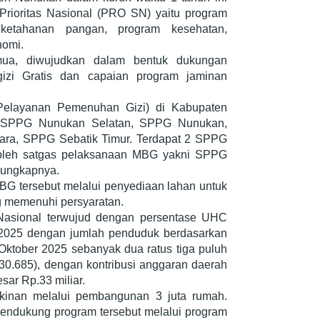
rioritas Nasional (PRO SN) yaitu program
ketahanan pangan, program kesehatan,
nomi.
mua, diwujudkan dalam bentuk dukungan
izi Gratis dan capaian program jaminan
Pelayanan Pemenuhan Gizi) di Kabupaten
h SPPG Nunukan Selatan, SPPG Nunukan,
ra, SPPG Sebatik Timur. Terdapat 2 SPPG
i oleh satgas pelaksanaan MBG yakni SPPG
”ungkapnya.
 tersebut melalui penyediaan lahan untuk
ng memenuhi persyaratan.
Nasional terwujud dengan persentase UHC
2025 dengan jumlah penduduk berdasarkan
ktober 2025 sebanyak dua ratus tiga puluh
230.685), dengan kontribusi anggaran daerah
sar Rp.33 miliar.
kinan melalui pembangunan 3 juta rumah.
ndukung program tersebut melalui program