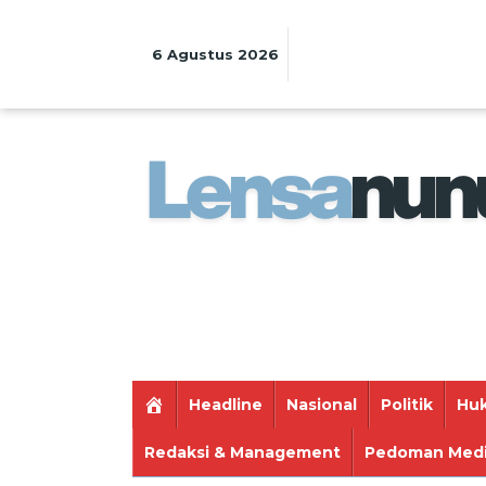
Lewati
ke
konten
6 Agustus 2026
Headline
Nasional
Politik
Huk
Redaksi & Management
Pedoman Medi