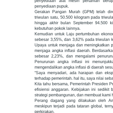
penyediaan alat mesin pertanian beru
penyediaan pupuk.
Gerakan Pangan Murah (GPM) telah dire
triwulan satu, 50.500 kilogram pada triwula
hingga akhir bulan September 94.500 k
kebutuhan pokok lainnya.
Kemudian untuk Laju pertumbuhan ekonom
sebesar 3,55%, dan 3,62% pada triwulan k
Upaya untuk menjaga dan meningkatkan p
menjaga angka inflasi daerah. Berdasarkan
sebesar 2,23%, dan mengalami penurun
Penurunan angka inflasi ini menunjuk
mengendalikan angka inflasi di daerah sesu
“Saya menyadari, ada harapan dan ekspe
terhadap pemerintah. hal itu, saya nilai se
Kita tahu bersama, Pemerintah Presiden 
efisiensi anggaran. Kebijakan ini sediki
strategi pembangunan, dan membuat kami 
Perang dagang yang dilakukan oleh Ame
meskipun terjadi pada tataran global, ter
perkirakan.