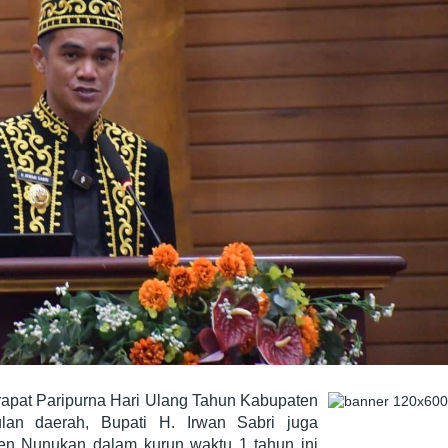
apat Paripurna Hari Ulang Tahun Kabupaten
an daerah, Bupati H. Irwan Sabri juga
n Nunukan dalam kurun waktu 1 tahun ini