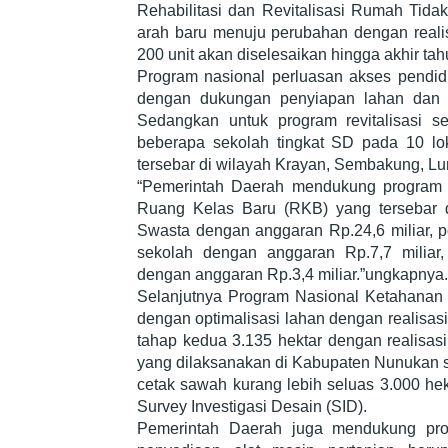
Rehabilitasi dan Revitalisasi Rumah Tid
arah baru menuju perubahan dengan realis
200 unit akan diselesaikan hingga akhir tahu
Program nasional perluasan akses pendidi
dengan dukungan penyiapan lahan dan p
Sedangkan untuk program revitalisasi se
beberapa sekolah tingkat SD pada 10 lok
tersebar di wilayah Krayan, Sembakung, Lu
“Pemerintah Daerah mendukung program 
Ruang Kelas Baru (RKB) yang tersebar
Swasta dengan anggaran Rp.24,6 miliar, p
sekolah dengan anggaran Rp.7,7 milia
dengan anggaran Rp.3,4 miliar.”ungkapnya.
Selanjutnya Program Nasional Ketahanan
dengan optimalisasi lahan dengan realisas
tahap kedua 3.135 hektar dengan realisasi 
yang dilaksanakan di Kabupaten Nunukan s
cetak sawah kurang lebih seluas 3.000 hek
Survey Investigasi Desain (SID).
Pemerintah Daerah juga mendukung pro