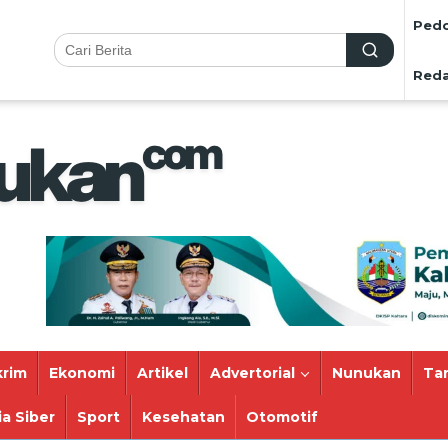
Pedo
Reda
rim
Ekonomi
Artikel
Advertorial
Nunukan
Ta
a Siber
Sport
Kesehatan
Otomotif