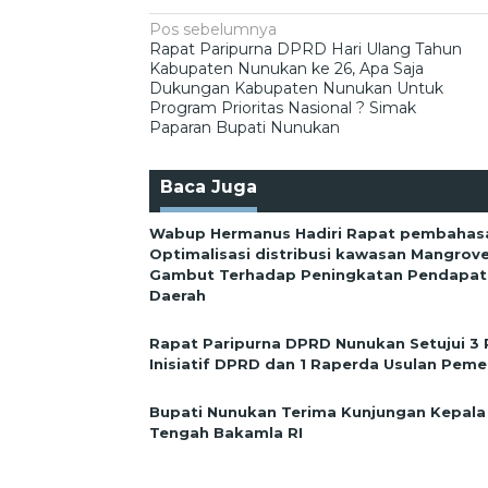
Navigasi
Pos sebelumnya
Rapat Paripurna DPRD Hari Ulang Tahun
pos
Kabupaten Nunukan ke 26, Apa Saja
Dukungan Kabupaten Nunukan Untuk
Program Prioritas Nasional ? Simak
Paparan Bupati Nunukan
Baca Juga
Wabup Hermanus Hadiri Rapat pembahas
Optimalisasi distribusi kawasan Mangrov
Gambut Terhadap Peningkatan Pendapata
Daerah
Rapat Paripurna DPRD Nunukan Setujui 3
Inisiatif DPRD dan 1 Raperda Usulan Peme
Bupati Nunukan Terima Kunjungan Kepala
Tengah Bakamla RI