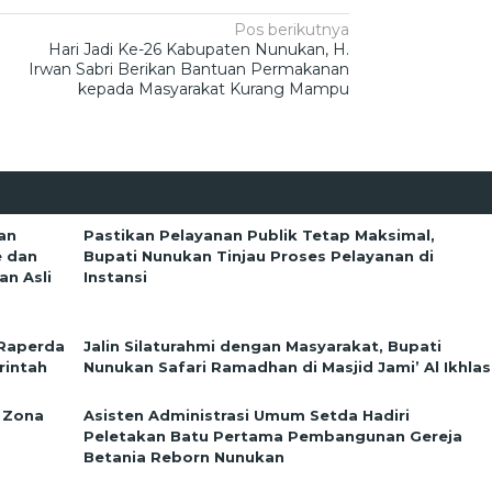
Pos berikutnya
Hari Jadi Ke-26 Kabupaten Nunukan, H.
Irwan Sabri Berikan Bantuan Permakanan
kepada Masyarakat Kurang Mampu
an
Pastikan Pelayanan Publik Tetap Maksimal,
e dan
Bupati Nunukan Tinjau Proses Pelayanan di
n Asli
Instansi
 Raperda
Jalin Silaturahmi dengan Masyarakat, Bupati
rintah
Nunukan Safari Ramadhan di Masjid Jami’ Al Ikhlas
 Zona
Asisten Administrasi Umum Setda Hadiri
Peletakan Batu Pertama Pembangunan Gereja
Betania Reborn Nunukan