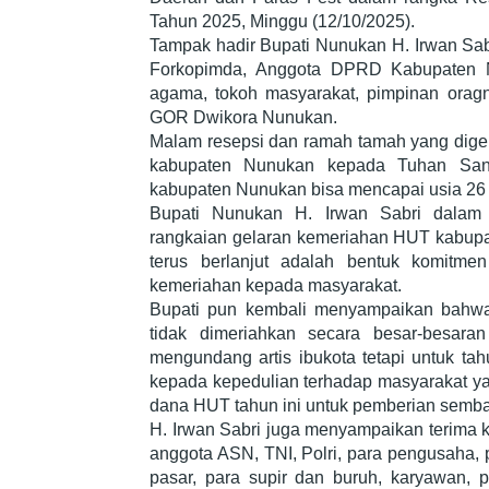
Tahun 2025, Minggu (12/10/2025).
Tampak hadir Bupati Nunukan H. Irwan Sab
Forkopimda, Anggota DPRD Kabupaten Nun
agama, tokoh masyarakat, pimpinan orag
GOR Dwikora Nunukan.
Malam resepsi dan ramah tamah yang digel
kabupaten Nunukan kepada Tuhan Sang
kabupaten Nunukan bisa mencapai usia 26 
Bupati Nunukan H. Irwan Sabri dalam
rangkaian gelaran kemeriahan HUT kabup
terus berlanjut adalah bentuk komitme
kemeriahan kepada masyarakat.
Bupati pun kembali menyampaikan bahwa
tidak dimeriahkan secara besar-besara
mengundang artis ibukota tetapi untuk ta
kepada kepedulian terhadap masyarakat y
dana HUT tahun ini untuk pemberian semb
H. Irwan Sabri juga menyampaikan terima 
anggota ASN, TNI, Polri, para pengusaha, 
pasar, para supir dan buruh, karyawan, 