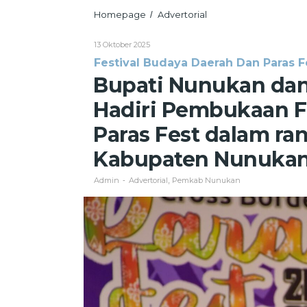
Bupati
Homepage
Advertorial
/
Nunukan
dan
Oleh
13 Oktober 2025
Wakil
Admin
Festival Budaya Daerah Dan Paras F
Bupati
Nunukan
Bupati Nunukan dan
Hadiri
Pembukaan
Hadiri Pembukaan F
Festival
Budaya
Paras Fest dalam ran
Daerah
dan
Kabupaten Nunukan
Paras
Fest
Admin
Advertorial
Pemkab Nunukan
-
,
dalam
rangka
Resepsi
Hari
Jadi
Kabupaten
Nunukan
ke
26
Tahun