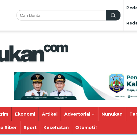
Pedo
Reda
rim
Ekonomi
Artikel
Advertorial
Nunukan
Ta
a Siber
Sport
Kesehatan
Otomotif