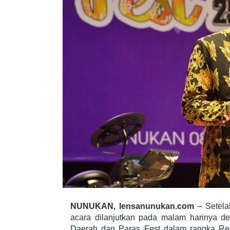
2025
NUNUKAN, lensanunukan.com
– Setela
acara dilanjutkan pada malam harinya 
Daerah dan Paras Fest dalam rangka Re