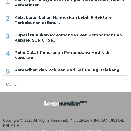
1
Pemerintah …
2
Kebakaran Lahan Hanguskan Lebih 5 Hektare
Perkebunan di Binu…
3
Bupati Nunukan Rekomendasikan Pemberhentian
Kepsek SDN 01 Se…
4
Pelni Catat Penurunan Penumpang Mudik di
Nunukan
5
Ramadhan dan Pekikan dari Saf Paling Belakang
Cari
untuk:
Copyright © 2025 All Rights Reserved. PT. LENSA NUNUKAN DIGITAL
KREATIF
Pedoman Media Siber
Redaksi & Management