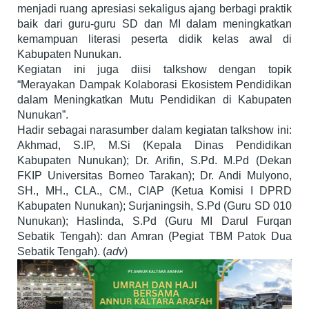
menjadi ruang apresiasi sekaligus ajang berbagi praktik
baik dari guru-guru SD dan MI dalam meningkatkan
kemampuan literasi peserta didik kelas awal di
Kabupaten Nunukan.
Kegiatan ini juga diisi talkshow dengan topik
“Merayakan Dampak Kolaborasi Ekosistem Pendidikan
dalam Meningkatkan Mutu Pendidikan di Kabupaten
Nunukan”.
Hadir sebagai narasumber dalam kegiatan talkshow ini:
Akhmad, S.IP, M.Si (Kepala Dinas Pendidikan
Kabupaten Nunukan); Dr. Arifin, S.Pd. M.Pd (Dekan
FKIP Universitas Borneo Tarakan); Dr. Andi Mulyono,
SH., MH., CLA., CM., CIAP (Ketua Komisi I DPRD
Kabupaten Nunukan); Surjaningsih, S.Pd (Guru SD 010
Nunukan); Haslinda, S.Pd (Guru MI Darul Furqan
Sebatik Tengah): dan Amran (Pegiat TBM Patok Dua
Sebatik Tengah). (
adv
)