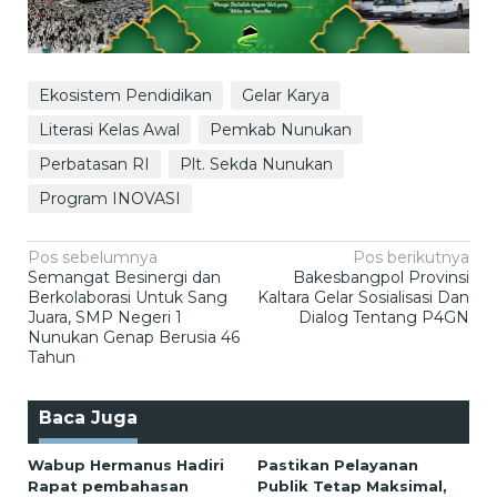
Ekosistem Pendidikan
Gelar Karya
Literasi Kelas Awal
Pemkab Nunukan
Perbatasan RI
Plt. Sekda Nunukan
Program INOVASI
Navigasi
Pos sebelumnya
Pos berikutnya
Semangat Besinergi dan
Bakesbangpol Provinsi
pos
Berkolaborasi Untuk Sang
Kaltara Gelar Sosialisasi Dan
Juara, SMP Negeri 1
Dialog Tentang P4GN
Nunukan Genap Berusia 46
Tahun
Baca Juga
Wabup Hermanus Hadiri
Pastikan Pelayanan
Rapat pembahasan
Publik Tetap Maksimal,