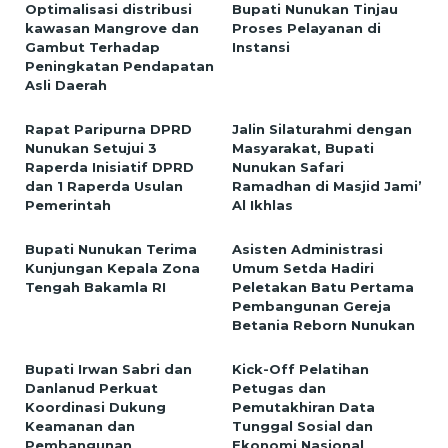
Optimalisasi distribusi
Bupati Nunukan Tinjau
kawasan Mangrove dan
Proses Pelayanan di
Gambut Terhadap
Instansi
Peningkatan Pendapatan
Asli Daerah
Rapat Paripurna DPRD
Jalin Silaturahmi dengan
Nunukan Setujui 3
Masyarakat, Bupati
Raperda Inisiatif DPRD
Nunukan Safari
dan 1 Raperda Usulan
Ramadhan di Masjid Jami’
Pemerintah
Al Ikhlas
Bupati Nunukan Terima
Asisten Administrasi
Kunjungan Kepala Zona
Umum Setda Hadiri
Tengah Bakamla RI
Peletakan Batu Pertama
Pembangunan Gereja
Betania Reborn Nunukan
Bupati Irwan Sabri dan
Kick-Off Pelatihan
Danlanud Perkuat
Petugas dan
Koordinasi Dukung
Pemutakhiran Data
Keamanan dan
Tunggal Sosial dan
Pembangunan
Ekonomi Nasional