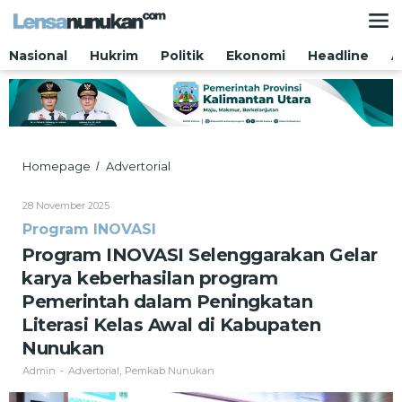
Lewati
ke
konten
Nasional
Hukrim
Politik
Ekonomi
Headline
A
Program
Homepage
Advertorial
/
INOVASI
Selenggarakan
Oleh
28 November 2025
Gelar
Admin
Program INOVASI
karya
keberhasilan
Program INOVASI Selenggarakan Gelar
program
karya keberhasilan program
Pemerintah
dalam
Pemerintah dalam Peningkatan
Peningkatan
Literasi Kelas Awal di Kabupaten
Literasi
Kelas
Nunukan
Awal
Admin
Advertorial
Pemkab Nunukan
-
,
di
Kabupaten