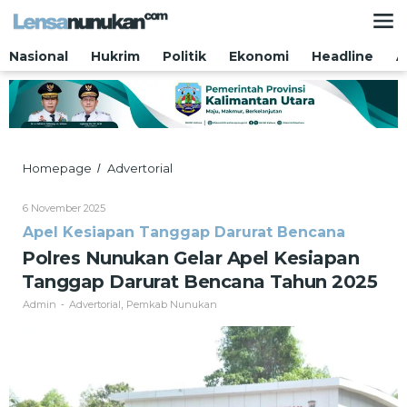
Lewati
ke
konten
Nasional
Hukrim
Politik
Ekonomi
Headline
A
Polres
Homepage
Advertorial
/
Nunukan
Gelar
Oleh
6 November 2025
Apel
Admin
Apel Kesiapan Tanggap Darurat Bencana
Kesiapan
Tanggap
Polres Nunukan Gelar Apel Kesiapan
Darurat
Tanggap Darurat Bencana Tahun 2025
Bencana
Tahun
Admin
Advertorial
Pemkab Nunukan
-
,
2025