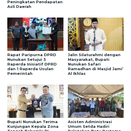
Peningkatan Pendapatan
Asli Daerah
Rapat Paripurna DPRD
Jalin Silaturahmi dengan
Nunukan Setujui 3
Masyarakat, Bupati
Raperda Inisiatif DPRD
Nunukan Safari
dan 1 Raperda Usulan
Ramadhan di Masjid Jami’
Pemerintah
Al Ikhlas
Bupati Nunukan Terima
Asisten Administrasi
Kunjungan Kepala Zona
Umum Setda Hadiri
Tengah Bakamla RI
Peletakan Batu Pertama