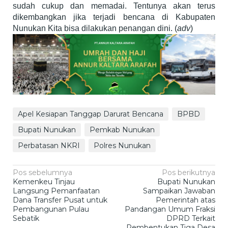
sudah cukup dan memadai. Tentunya akan terus
dikembangkan jika terjadi bencana di Kabupaten
Nunukan Kita bisa dilakukan penangan dini. (
adv
)
Apel Kesiapan Tanggap Darurat Bencana
BPBD
Bupati Nunukan
Pemkab Nunukan
Perbatasan NKRI
Polres Nunukan
Navigasi
Pos sebelumnya
Pos berikutnya
Kemenkeu Tinjau
Bupati Nunukan
pos
Langsung Pemanfaatan
Sampaikan Jawaban
Dana Transfer Pusat untuk
Pemerintah atas
Pembangunan Pulau
Pandangan Umum Fraksi
Sebatik
DPRD Terkait
Pembentukan Tiga Desa