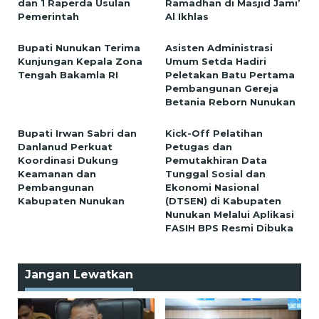
dan 1 Raperda Usulan
Ramadhan di Masjid Jami’
Pemerintah
Al Ikhlas
Bupati Nunukan Terima
Asisten Administrasi
Kunjungan Kepala Zona
Umum Setda Hadiri
Tengah Bakamla RI
Peletakan Batu Pertama
Pembangunan Gereja
Betania Reborn Nunukan
Bupati Irwan Sabri dan
Kick-Off Pelatihan
Danlanud Perkuat
Petugas dan
Koordinasi Dukung
Pemutakhiran Data
Keamanan dan
Tunggal Sosial dan
Pembangunan
Ekonomi Nasional
Kabupaten Nunukan
(DTSEN) di Kabupaten
Nunukan Melalui Aplikasi
FASIH BPS Resmi Dibuka
Jangan Lewatkan