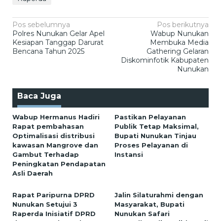
Navigasi
Pos sebelumnya
Pos berikutnya
Polres Nunukan Gelar Apel
Wabup Nunukan
pos
Kesiapan Tanggap Darurat
Membuka Media
Bencana Tahun 2025
Gathering Gelaran
Diskominfotik Kabupaten
Nunukan
Baca Juga
Wabup Hermanus Hadiri
Pastikan Pelayanan
Rapat pembahasan
Publik Tetap Maksimal,
Optimalisasi distribusi
Bupati Nunukan Tinjau
kawasan Mangrove dan
Proses Pelayanan di
Gambut Terhadap
Instansi
Peningkatan Pendapatan
Asli Daerah
Rapat Paripurna DPRD
Jalin Silaturahmi dengan
Nunukan Setujui 3
Masyarakat, Bupati
Raperda Inisiatif DPRD
Nunukan Safari