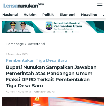
Lewati
ke
konten
Nasional
Hukrim
Politik
Ekonomi
Headline
A
Bupati
Homepage
Advertorial
/
Nunukan
Sampaikan
Oleh
7 November 2025
Jawaban
Admin
Pembentukan Tiga Desa Baru
Pemerintah
atas
Bupati Nunukan Sampaikan Jawaban
Pandangan
Pemerintah atas Pandangan Umum
Umum
Fraksi
Fraksi DPRD Terkait Pembentukan
DPRD
Tiga Desa Baru
Terkait
Pembentukan
Admin
Advertorial
Pemkab Nunukan
-
,
Tiga
Desa
Baru