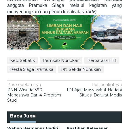
anggota Pramuka Siaga melalui kegiatan yang
menyenangkan dan penuh kreativitas. (
adv
)
Kec. Sebatik
Pemkab Nunukan
Perbatasan RI
Pesta Siaga Pramuka
Plt. Sekda Nunukan
Navigasi
Pos sebelumnya
Pos berikutnya
PNN Wisuda 390
IDI Ajari Masyarakat Hadapi
pos
Mahasiswa Dari 4 Program
Situasi Darurat Medis
Studi
Baca Juga
Wabup Hermanus Hadiri
Pastikan Pelayanan