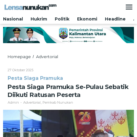
Lewati
ke
konten
Nasional
Hukrim
Politik
Ekonomi
Headline
A
Pesta
Homepage
Advertorial
/
Siaga
Pramuka
Oleh
27 Oktober 2025
Se-
Admin
Pesta Siaga Pramuka
Pulau
Sebatik
Pesta Siaga Pramuka Se-Pulau Sebatik
Diikuti
Diikuti Ratusan Peserta
Ratusan
Peserta
Admin
Advertorial
Pemkab Nunukan
-
,