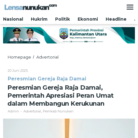
Lewati
ke
konten
Nasional
Hukrim
Politik
Ekonomi
Headline
A
Peresmian
Homepage
Advertorial
/
Gereja
Raja
Oleh
20 Juni 2025
Damai,
Admin
Peresmian Gereja Raja Damai
Pemerintah
Apresiasi
Peresmian Gereja Raja Damai,
Peran
Pemerintah Apresiasi Peran Umat
Umat
dalam
dalam Membangun Kerukunan
Membangun
Admin
Advertorial
Pemkab Nunukan
-
,
Kerukunan