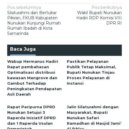
Navigasi
Pos sebelumnya
Pos berikutnya
Silaturahmi dan Bertukar
Wakil Bupati Nunukan
pos
Pikiran, FKUB Kabupaten
Hadiri RDP Komisi VIII
Nunukan Kunjungi Rumah
DPR RI
Rumah Ibadah di Kota
Samarinda
Baca Juga
Wabup Hermanus Hadiri
Pastikan Pelayanan
Rapat pembahasan
Publik Tetap Maksimal,
Optimalisasi distribusi
Bupati Nunukan Tinjau
kawasan Mangrove dan
Proses Pelayanan di
Gambut Terhadap
Instansi
Peningkatan Pendapatan
Asli Daerah
Rapat Paripurna DPRD
Jalin Silaturahmi dengan
Nunukan Setujui 3
Masyarakat, Bupati
Raperda Inisiatif DPRD
Nunukan Safari
dan 1 Raperda Usulan
Ramadhan di Masjid Jami’
Pemerintah
Al Ikhlas