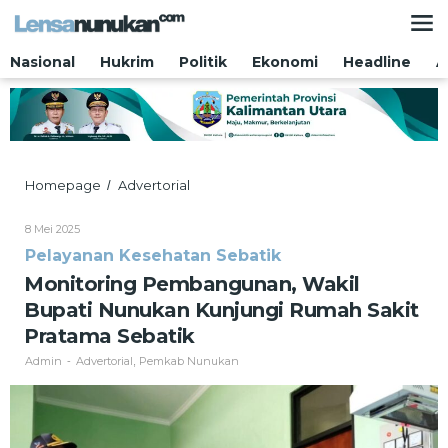
Lewati
ke
konten
Nasional
Hukrim
Politik
Ekonomi
Headline
A
Monitoring
Homepage
Advertorial
/
Pembangunan,
Wakil
Oleh
8 Mei 2025
Bupati
Admin
Pelayanan Kesehatan Sebatik
Nunukan
Kunjungi
Monitoring Pembangunan, Wakil
Rumah
Bupati Nunukan Kunjungi Rumah Sakit
Sakit
Pratama
Pratama Sebatik
Sebatik
Admin
Advertorial
Pemkab Nunukan
-
,