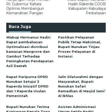
pos
RI: Gubernur Kaltara
Hadiri Rakerda CDOB
Optimis Membangun
Kabupaten Kabudaya
Kemandirian Pangan
Perbatasan
Baca Juga
Wabup Hermanus Hadiri
Pastikan Pelayanan
Rapat pembahasan
Publik Tetap Maksimal,
Optimalisasi distribusi
Bupati Nunukan Tinjau
kawasan Mangrove dan
Proses Pelayanan di
Gambut Terhadap
Instansi
Peningkatan Pendapatan
Asli Daerah
Rapat Paripurna DPRD
Jalin Silaturahmi dengan
Nunukan Setujui 3
Masyarakat, Bupati
Raperda Inisiatif DPRD
Nunukan Safari
dan 1 Raperda Usulan
Ramadhan di Masjid Jami’
Pemerintah
Al Ikhlas
Bupati Nunukan Terima
Asisten Administrasi
Kunjungan Kepala Zona
Umum Setda Hadiri