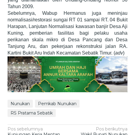
Tahun 2009.
Sebelumnya, Wabup Hermanus juga meninjau
normalisasi/restorasi sungai RT 01 sampai RT. 04 Bukit
Harapan, Lanjutan Normalisasi kawasan banjir Desa Aji
Kuning, pemberian fasilitas bagi pelaku usaha
perikanan skala mikro di Desa Pancang dan Desa
Tanjung Aru, dan pekerjaan rekonstruksi jalan RA.
Kartini Bukit Aru Indah Kecamatan Sebatik Timur. (
adv
)
Nunukan
Pemkab Nunukan
RS Pratama Sebatik
Navigasi
Pos sebelumnya
Pos berikutnya
Kunjungan Kerja Mentan
Wakil Bupati Nunukan