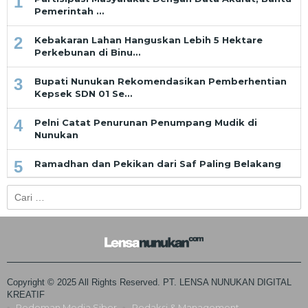
1
Pemerintah …
2
Kebakaran Lahan Hanguskan Lebih 5 Hektare
Perkebunan di Binu…
3
Bupati Nunukan Rekomendasikan Pemberhentian
Kepsek SDN 01 Se…
4
Pelni Catat Penurunan Penumpang Mudik di
Nunukan
5
Ramadhan dan Pekikan dari Saf Paling Belakang
Cari
untuk:
Copyright © 2025 All Rights Reserved. PT. LENSA NUNUKAN DIGITAL
KREATIF
Pedoman Media Siber
Redaksi & Management