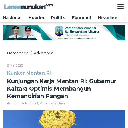
Lewati
ke
konten
Nasional
Hukrim
Politik
Ekonomi
Headline
A
Kunjungan
Homepage
Advertorial
/
Kerja
Mentan
Oleh
8 Mei 2025
RI:
Admin
Kunker Mentan RI
Gubernur
Kaltara
Kunjungan Kerja Mentan RI: Gubernur
Optimis
Kaltara Optimis Membangun
Membangun
Kemandirian
Kemandirian Pangan
Pangan
Admin
Advertorial
Pemprov Kaltara
-
,