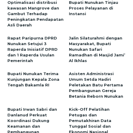
Optimalisasi distribusi
Bupati Nunukan Tinjau
kawasan Mangrove dan
Proses Pelayanan di
Gambut Terhadap
Instansi
Peningkatan Pendapatan
Asli Daerah
Rapat Paripurna DPRD
Jalin Silaturahmi dengan
Nunukan Setujui 3
Masyarakat, Bupati
Raperda Inisiatif DPRD
Nunukan Safari
dan 1 Raperda Usulan
Ramadhan di Masjid Jami’
Pemerintah
Al Ikhlas
Bupati Nunukan Terima
Asisten Administrasi
Kunjungan Kepala Zona
Umum Setda Hadiri
Tengah Bakamla RI
Peletakan Batu Pertama
Pembangunan Gereja
Betania Reborn Nunukan
Bupati Irwan Sabri dan
Kick-Off Pelatihan
Danlanud Perkuat
Petugas dan
Koordinasi Dukung
Pemutakhiran Data
Keamanan dan
Tunggal Sosial dan
Pembangunan
Ekonomi Nasional