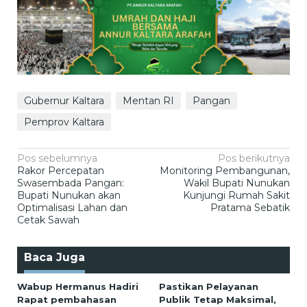
Gubernur Kaltara
Mentan RI
Pangan
Pemprov Kaltara
Navigasi
Pos sebelumnya
Pos berikutnya
Rakor Percepatan
Monitoring Pembangunan,
pos
Swasembada Pangan:
Wakil Bupati Nunukan
Bupati Nunukan akan
Kunjungi Rumah Sakit
Optimalisasi Lahan dan
Pratama Sebatik
Cetak Sawah
Baca Juga
Wabup Hermanus Hadiri
Pastikan Pelayanan
Rapat pembahasan
Publik Tetap Maksimal,