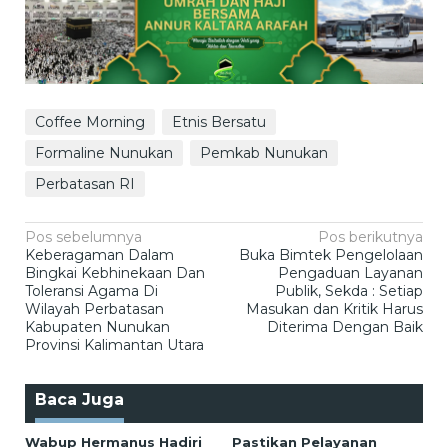
Coffee Morning
Etnis Bersatu
Formaline Nunukan
Pemkab Nunukan
Perbatasan RI
Navigasi
Pos sebelumnya
Pos berikutnya
Keberagaman Dalam
Buka Bimtek Pengelolaan
pos
Bingkai Kebhinekaan Dan
Pengaduan Layanan
Toleransi Agama Di
Publik, Sekda : Setiap
Wilayah Perbatasan
Masukan dan Kritik Harus
Kabupaten Nunukan
Diterima Dengan Baik
Provinsi Kalimantan Utara
Baca Juga
Wabup Hermanus Hadiri
Pastikan Pelayanan