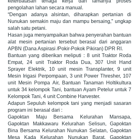
keterbatasan tenaga kerja dan lamanya proses
pengolahan lahan secaга manual.
“Dengan adanya alsintan, diharapkan pertanian di
Nunukan semakin maju dan mampu bersaing,” ungkap
salah satu petani.
Hasan juga menyampaikan bahwa penyerahan bantuan
alat mesin pertanian tersebut berasal dari anggaran
APBN (Dana Aspirasi /Pokir-Pokok Pikiran) DPR RI.
Bantuan yang diberikan meliputi : 8 unit Traktor Roda
Empat, 24 unit Traktor Roda Dua, 307 Unit Hand
Sprayer Elektrik, 10 unit mesin Transplanter, 9 unit
Mesin Irigasi Perpompaan, 3 unit Power Thresher, 107
unit Mesin Pompa Air, Bantuan Tanaman Holtikultura
untuk 34 kelompok Tani, bantuan Ayam Petelur untuk 7
Kelompok Tani, 4 unit Combine Harvester.
Adapun Sepuluh kelompok tani yang menjadi sasaran
program ini berasal dari :
Gapoktan Maju Bersama Kelurahan Mansapa,
Gapoktan Makkawaru Kelurahan Selisun, Gapoktan
Bina Bersama Kelurahan Nunukan Selatan, Gapoktan
Mesa Kada Kelurahan Nunukan Barat, Gapoktan