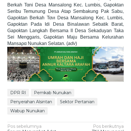
Berkah Ταni Desa Mansalong Kec. Lumbis, Gapoktan
Seribu Temunung Desa Atap Sembakung Pak Sabu,
Gapoktan Berkah Τανι Desa Mansalong Kec. Lumbis,
Gapoktan Pada Idi Desa Binalawan Sebatik Barat,
Gapoktan Langkah Bersama II Desa Sekaduyan Taka
Sei Menggaris, Gapoktan Maju Bersama Kelurahan
Mansaρα Nunukan Selatan. (
adv
)
DPR RI
Pemkab Nunukan
Penyerahan Alsintan
Sektor Pertanian
Wabup Nunukan
Navigasi
Pos sebelumnya
Pos berikutnya