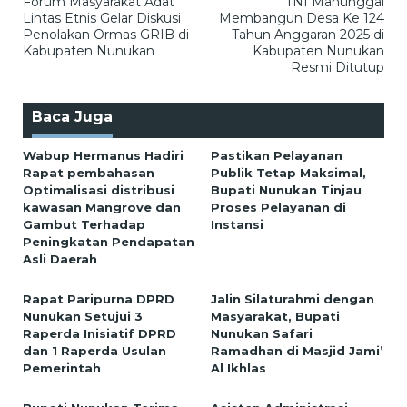
Forum Masyarakat Adat
TNI Manunggal
pos
Lintas Etnis Gelar Diskusi
Membangun Desa Ke 124
Penolakan Ormas GRIB di
Tahun Anggaran 2025 di
Kabupaten Nunukan
Kabupaten Nunukan
Resmi Ditutup
Baca Juga
Wabup Hermanus Hadiri
Pastikan Pelayanan
Rapat pembahasan
Publik Tetap Maksimal,
Optimalisasi distribusi
Bupati Nunukan Tinjau
kawasan Mangrove dan
Proses Pelayanan di
Gambut Terhadap
Instansi
Peningkatan Pendapatan
Asli Daerah
Rapat Paripurna DPRD
Jalin Silaturahmi dengan
Nunukan Setujui 3
Masyarakat, Bupati
Raperda Inisiatif DPRD
Nunukan Safari
dan 1 Raperda Usulan
Ramadhan di Masjid Jami’
Pemerintah
Al Ikhlas