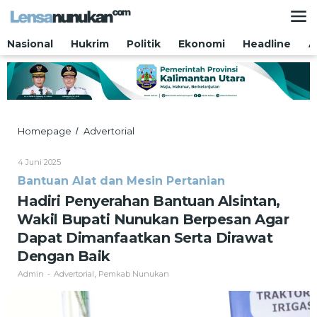
Lewati
ke
konten
Nasional
Hukrim
Politik
Ekonomi
Headline
A
Hadiri
Homepage
Advertorial
/
Penyerahan
Bantuan
Oleh
4 Juni 2025
Alsintan,
Admin
Bantuan Alat dan Mesin Pertanian
Wakil
Bupati
Hadiri Penyerahan Bantuan Alsintan,
Nunukan
Wakil Bupati Nunukan Berpesan Agar
Berpesan
Agar
Dapat Dimanfaatkan Serta Dirawat
Dapat
Dengan Baik
Dimanfaatkan
Serta
Admin
Advertorial
Pemkab Nunukan
-
,
Dirawat
Dengan
Baik