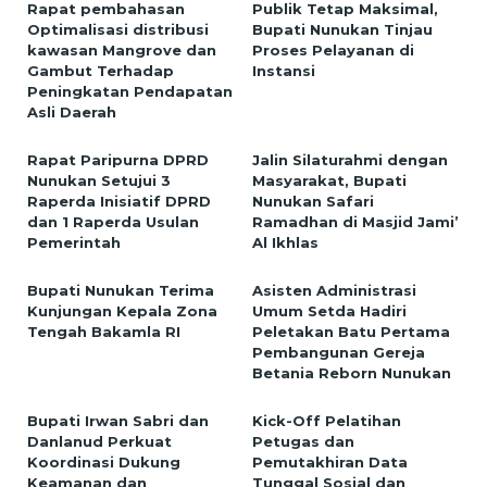
Rapat pembahasan
Publik Tetap Maksimal,
Optimalisasi distribusi
Bupati Nunukan Tinjau
kawasan Mangrove dan
Proses Pelayanan di
Gambut Terhadap
Instansi
Peningkatan Pendapatan
Asli Daerah
Rapat Paripurna DPRD
Jalin Silaturahmi dengan
Nunukan Setujui 3
Masyarakat, Bupati
Raperda Inisiatif DPRD
Nunukan Safari
dan 1 Raperda Usulan
Ramadhan di Masjid Jami’
Pemerintah
Al Ikhlas
Bupati Nunukan Terima
Asisten Administrasi
Kunjungan Kepala Zona
Umum Setda Hadiri
Tengah Bakamla RI
Peletakan Batu Pertama
Pembangunan Gereja
Betania Reborn Nunukan
Bupati Irwan Sabri dan
Kick-Off Pelatihan
Danlanud Perkuat
Petugas dan
Koordinasi Dukung
Pemutakhiran Data
Keamanan dan
Tunggal Sosial dan