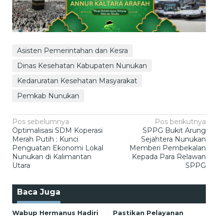
Asisten Pemerintahan dan Kesra
Dinas Kesehatan Kabupaten Nunukan
Kedaruratan Kesehatan Masyarakat
Pemkab Nunukan
Navigasi
Pos sebelumnya
Pos berikutnya
Optimalisasi SDM Koperasi
SPPG Bukit Arung
pos
Merah Putih : Kunci
Sejahtera Nunukan
Penguatan Ekonomi Lokal
Memberi Pembekalan
Nunukan di Kalimantan
Kepada Para Relawan
Utara
SPPG
Baca Juga
Wabup Hermanus Hadiri
Pastikan Pelayanan