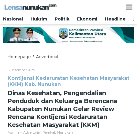
Lewati
ke
konten
Nasional
Hukrim
Politik
Ekonomi
Headline
A
Dinas
Homepage
Advertorial
/
Kesehatan,
Pengendalian
Oleh
5 Desember 2025
Penduduk
Admin
Kontijensi Kedaruratan Kesehatan Masyarakat
dan
(KKM) Kab. Nunukan
Keluarga
Berencana
Dinas Kesehatan, Pengendalian
Kabupaten
Penduduk dan Keluarga Berencana
Nunukan
Gelar
Kabupaten Nunukan Gelar Review
Review
Rencana Kontijensi Kedaruratan
Rencana
Kontijensi
Kesehatan Masyarakat (KKM)
Kedaruratan
Admin
Advertorial
Pemkab Nunukan
-
,
Kesehatan