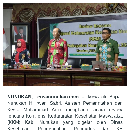
Masyarakat
(KKM)
NUNUKAN, lensanunukan.com
– Mewakili Bupati
Nunukan H Irwan Sabri, Asisten Pemerintahan dan
Kesra Muhammad Amin menghadiri acara review
rencana Kontijensi Kedaruratan Kesehatan Masyarakat
(KKM) Kab. Nunukan yang digelar oleh Dinas
Kesehatan, Pengendalian Penduduk dan KB