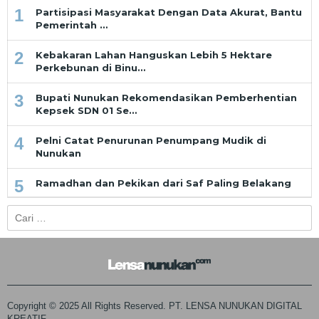
1
Partisipasi Masyarakat Dengan Data Akurat, Bantu
Pemerintah …
2
Kebakaran Lahan Hanguskan Lebih 5 Hektare
Perkebunan di Binu…
3
Bupati Nunukan Rekomendasikan Pemberhentian
Kepsek SDN 01 Se…
4
Pelni Catat Penurunan Penumpang Mudik di
Nunukan
5
Ramadhan dan Pekikan dari Saf Paling Belakang
Cari
untuk:
Copyright © 2025 All Rights Reserved. PT. LENSA NUNUKAN DIGITAL
KREATIF