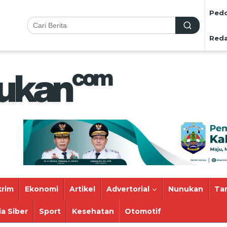
Pedo
Reda
rim
Ekonomi
Artikel
Advertorial
Nunukan
Ta
a Siber
Sport
Kesehatan
Otomotif