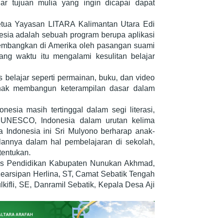
r tujuan mulia yang ingin dicapai dapat
tua Yayasan LITARA Kalimantan Utara Edi
sia adalah sebuah program berupa aplikasi
kembangkan di Amerika oleh pasangan suami
ang waktu itu mengalami kesulitan belajar
s belajar seperti permainan, buku, dan video
nak membangun keterampilan dasar dalam
esia masih tertinggal dalam segi literasi,
 UNESCO, Indonesia dalam urutan kelima
Indonesia ini Sri Mulyono berharap anak-
lannya dalam hal pembelajaran di sekolah,
tentukan.
as Pendidikan Kabupaten Nunukan Akhmad,
Kearsipan Herlina, ST, Camat Sebatik Tengah
kifli, SE, Danramil Sebatik, Kepala Desa Aji