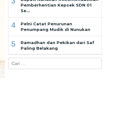
3
Pemberhentian Kepsek SDN 01
Se…
4
Pelni Catat Penurunan
Penumpang Mudik di Nunukan
5
Ramadhan dan Pekikan dari Saf
Paling Belakang
Cari
untuk: