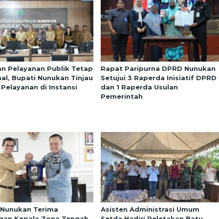
an Pelayanan Publik Tetap
Rapat Paripurna DPRD Nunukan
al, Bupati Nunukan Tinjau
Setujui 3 Raperda Inisiatif DPRD
 Pelayanan di Instansi
dan 1 Raperda Usulan
Pemerintah
 Nunukan Terima
Asisten Administrasi Umum
gan Kepala Zona Tengah
Setda Hadiri Peletakan Batu