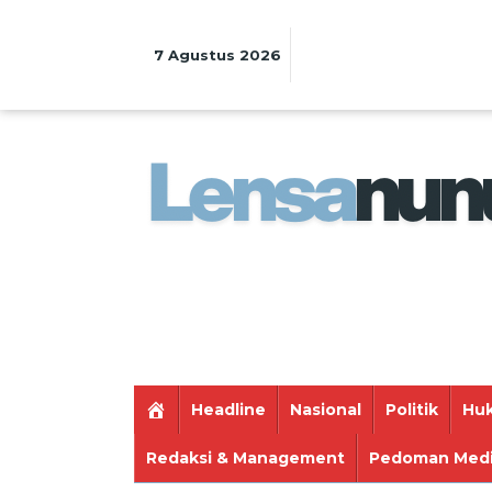
Lewati
ke
konten
7 Agustus 2026
Headline
Nasional
Politik
Huk
Redaksi & Management
Pedoman Medi