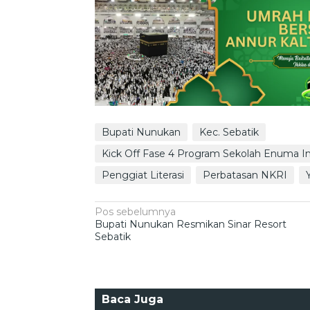
Bupati Nunukan
Kec. Sebatik
Kick Off Fase 4 Program Sekolah Enuma I
Penggiat Literasi
Perbatasan NKRI
Navigasi
Pos sebelumnya
Bupati Nunukan Resmikan Sinar Resort
pos
Sebatik
Baca Juga