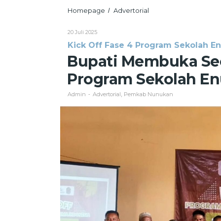
Bupati
Homepage
Advertorial
/
Membuka
Secara
Oleh
20 Juli 2025
Resmi
Admin
Kick Off Fase 4 Program Sekolah E
Kick
Off
Bupati Membuka Sec
Fase
4
Program Sekolah En
Program
Sekolah
Admin
Advertorial
Pemkab Nunukan
-
,
Enuma
Indonesia
di
Sebatik