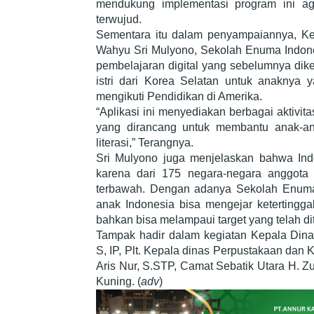
mendukung implementasi program ini aga
terwujud.
Sementara itu dalam penyampaiannya, Ke
Wahyu Sri Mulyono, Sekolah Enuma Indone
pembelajaran digital yang sebelumnya di
istri dari Korea Selatan untuk anaknya y
mengikuti Pendidikan di Amerika.
“Aplikasi ini menyediakan berbagai aktivita
yang dirancang untuk membantu anak-a
literasi,” Terangnya.
Sri Mulyono juga menjelaskan bahwa Indon
karena dari 175 negara-negara anggota
terbawah. Dengan adanya Sekolah Enuma 
anak Indonesia bisa mengejar ketertingga
bahkan bisa melampaui target yang telah di
Tampak hadir dalam kegiatan Kepala Din
S, IP, Plt. Kepala dinas Perpustakaan dan 
Aris Nur, S.STP, Camat Sebatik Utara H. Zul
Kuning. (
adv
)