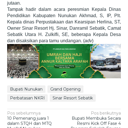
jutaan.
Tampak hadir dalam acara peresmian Kepala Dinas
Pendidikan Kabupaten Nunukan Akhmad, S, IP, Plt.
Kepala dinas Perpustakaan dan Kearsipan Herlina, ST,
Owner Sinar Resort Hj. Sinar, Danramil Sebatik, Camat
Sebatik Utara H. Zulkifli, SE, beberapa Kepala Desa
dan disaksikan para tamu undangan. (
adv
)
Bupati Nunukan
Grand Opening
Perbatasan NKRI
Sinar Resort Sebatik
Navigasi
Pos sebelumnya
Pos berikutnya
10 Pemenang juara 1
Bupati Membuka Secara
pos
dalam STQH dan MTQ
Resmi Kick Off Fase 4