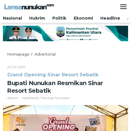
Lewati
ke
konten
Nasional
Hukrim
Politik
Ekonomi
Headline
A
Bupati
Homepage
Advertorial
/
Nunukan
Resmikan
Oleh
20 Juli 2025
Sinar
Admin
Grand Opening Sinar Resort Sebatik
Resort
Sebatik
Bupati Nunukan Resmikan Sinar
Resort Sebatik
Admin
Advertorial
Pemkab Nunukan
-
,