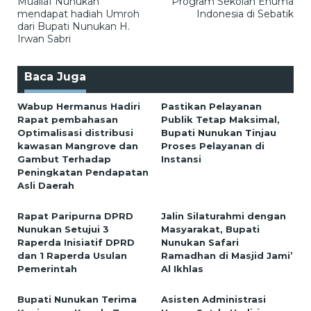
Muallaf Nunukan
Program Sekolah Enuma
mendapat hadiah Umroh
Indonesia di Sebatik
dari Bupati Nunukan H.
Irwan Sabri
Baca Juga
Wabup Hermanus Hadiri
Pastikan Pelayanan
Rapat pembahasan
Publik Tetap Maksimal,
Optimalisasi distribusi
Bupati Nunukan Tinjau
kawasan Mangrove dan
Proses Pelayanan di
Gambut Terhadap
Instansi
Peningkatan Pendapatan
Asli Daerah
Rapat Paripurna DPRD
Jalin Silaturahmi dengan
Nunukan Setujui 3
Masyarakat, Bupati
Raperda Inisiatif DPRD
Nunukan Safari
dan 1 Raperda Usulan
Ramadhan di Masjid Jami’
Pemerintah
Al Ikhlas
Bupati Nunukan Terima
Asisten Administrasi